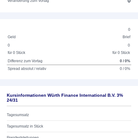
0
Veränderung zum Vortag
0
Geld
Brief
0
0
für 0 Stück
für 0 Stück
Differenz zum Vortag
0 / 0%
Spread absolut / relativ
0 / 0%
Kursinformationen Würth Finance International B.V. 3%
24/31
Tagesumsatz
Tagesumsatz in Stück
Preisfeststellungen