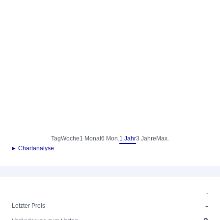
Tag
Woche
1 Monat
6 Mon.
1 Jahr
3 Jahre
Max.
► Chartanalyse
-
-
Letzter Preis