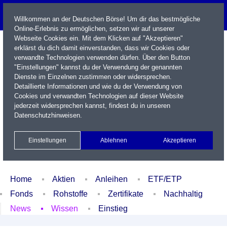
Willkommen an der Deutschen Börse! Um dir das bestmögliche
Online-Erlebnis zu ermöglichen, setzen wir auf unserer
Webseite Cookies ein. Mit dem Klicken auf "Akzeptieren"
erklärst du dich damit einverstanden, dass wir Cookies oder
verwandte Technologien verwenden dürfen. Über den Button
"Einstellungen" kannst du der Verwendung der genannten
Dienste im Einzelnen zustimmen oder widersprechen.
Detaillierte Informationen und wie du der Verwendung von
Cookies und verwandten Technologien auf dieser Website
Name / WKN / ISIN / Kürzel
jederzeit widersprechen kannst, findest du in unseren
Datenschutzhinweisen
.
Newsletter
Kontakt
English
Einstellungen
Ablehnen
Akzeptieren
Xetra Realtime
Watchlist
Portfolio
Login
Home
Aktien
Anleihen
ETF/ETP
Fonds
Rohstoffe
Zertifikate
Nachhaltig
News
Wissen
Einstieg