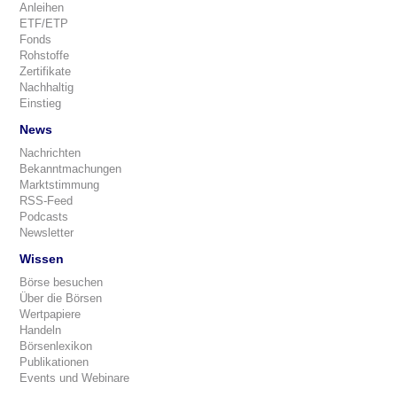
Anleihen
ETF/ETP
Fonds
Rohstoffe
Zertifikate
Nachhaltig
Einstieg
News
Nachrichten
Bekanntmachungen
Marktstimmung
RSS-Feed
Podcasts
Newsletter
Wissen
Börse besuchen
Über die Börsen
Wertpapiere
Handeln
Börsenlexikon
Publikationen
Events und Webinare