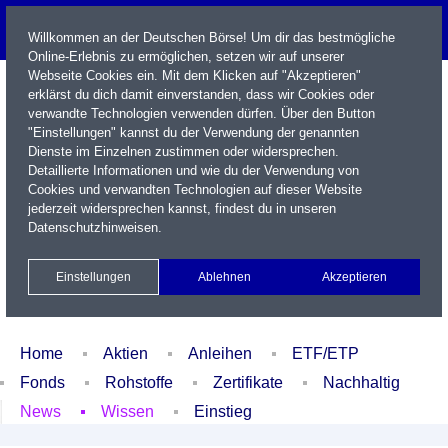
Willkommen an der Deutschen Börse! Um dir das bestmögliche
Online-Erlebnis zu ermöglichen, setzen wir auf unserer
Webseite Cookies ein. Mit dem Klicken auf "Akzeptieren"
erklärst du dich damit einverstanden, dass wir Cookies oder
verwandte Technologien verwenden dürfen. Über den Button
"Einstellungen" kannst du der Verwendung der genannten
Dienste im Einzelnen zustimmen oder widersprechen.
Detaillierte Informationen und wie du der Verwendung von
Cookies und verwandten Technologien auf dieser Website
Name / WKN / ISIN / Kürzel
jederzeit widersprechen kannst, findest du in unseren
Datenschutzhinweisen
.
Newsletter
Kontakt
English
Einstellungen
Ablehnen
Akzeptieren
Xetra Realtime
Watchlist
Portfolio
Login
Home
Aktien
Anleihen
ETF/ETP
Fonds
Rohstoffe
Zertifikate
Nachhaltig
News
Wissen
Einstieg