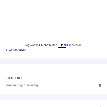
Tag
Woche
1 Monat
6 Mon.
1 Jahr
3 Jahre
Max.
► Chartanalyse
-
-
Letzter Preis
0
Veränderung zum Vortag