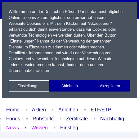
Willkommen an der Deutschen Börse! Um dir das bestmögliche
Online-Erlebnis zu ermöglichen, setzen wir auf unserer
Webseite Cookies ein. Mit dem Klicken auf "Akzeptieren"
erklärst du dich damit einverstanden, dass wir Cookies oder
verwandte Technologien verwenden dürfen. Über den Button
"Einstellungen" kannst du der Verwendung der genannten
Dienste im Einzelnen zustimmen oder widersprechen.
Detaillierte Informationen und wie du der Verwendung von
Cookies und verwandten Technologien auf dieser Website
Name / WKN / ISIN / Kürzel
jederzeit widersprechen kannst, findest du in unseren
Datenschutzhinweisen
.
Newsletter
Kontakt
English
Einstellungen
Ablehnen
Akzeptieren
Xetra Realtime
Watchlist
Portfolio
Login
Home
Aktien
Anleihen
ETF/ETP
Fonds
Rohstoffe
Zertifikate
Nachhaltig
News
Wissen
Einstieg