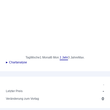
Tag
Woche
1 Monat
6 Mon.
1 Jahr
3 Jahre
Max.
► Chartanalyse
-
-
Letzter Preis
0
Veränderung zum Vortag