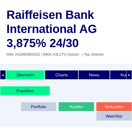
Raiffeisen Bank
International AG
3,875% 24/30
ISIN: XS2893858352
| WKN: A3L27V
| Kürzel: -
| Typ: Anleihe
Übersicht
Charts
News
Kurshi
◄
►
Frankfurt
Portfolio
Kaufen
Verkaufen
Watchlist