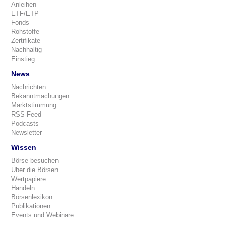
Anleihen
ETF/ETP
Fonds
Rohstoffe
Zertifikate
Nachhaltig
Einstieg
News
Nachrichten
Bekanntmachungen
Marktstimmung
RSS-Feed
Podcasts
Newsletter
Wissen
Börse besuchen
Über die Börsen
Wertpapiere
Handeln
Börsenlexikon
Publikationen
Events und Webinare