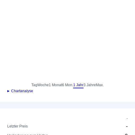
Tag
Woche
1 Monat
6 Mon.
1 Jahr
3 Jahre
Max.
► Chartanalyse
-
-
Letzter Preis