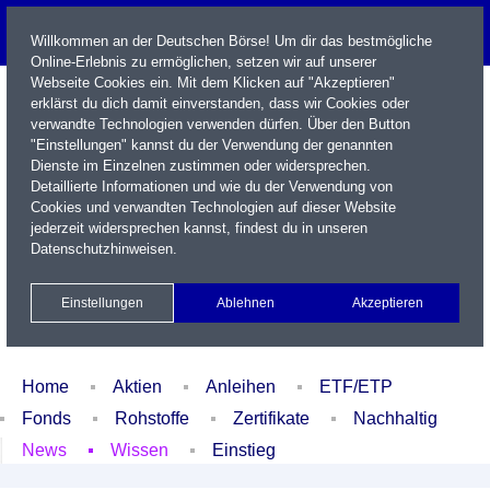
Willkommen an der Deutschen Börse! Um dir das bestmögliche
Online-Erlebnis zu ermöglichen, setzen wir auf unserer
Webseite Cookies ein. Mit dem Klicken auf "Akzeptieren"
erklärst du dich damit einverstanden, dass wir Cookies oder
verwandte Technologien verwenden dürfen. Über den Button
"Einstellungen" kannst du der Verwendung der genannten
Dienste im Einzelnen zustimmen oder widersprechen.
Detaillierte Informationen und wie du der Verwendung von
Cookies und verwandten Technologien auf dieser Website
Name / WKN / ISIN / Kürzel
jederzeit widersprechen kannst, findest du in unseren
Datenschutzhinweisen
.
Newsletter
Kontakt
English
Einstellungen
Ablehnen
Akzeptieren
Xetra Realtime
Watchlist
Portfolio
Login
Home
Aktien
Anleihen
ETF/ETP
Fonds
Rohstoffe
Zertifikate
Nachhaltig
News
Wissen
Einstieg