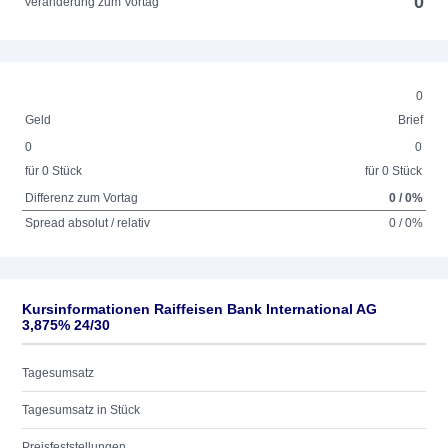
0
Veränderung zum Vortag
0
Geld
Brief
0
0
für 0 Stück
für 0 Stück
Differenz zum Vortag
0 / 0%
Spread absolut / relativ
0 / 0%
Kursinformationen Raiffeisen Bank International AG
3,875% 24/30
Tagesumsatz
Tagesumsatz in Stück
Preisfeststellungen