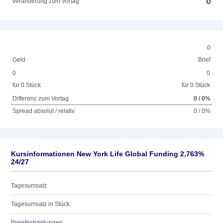
0
Veränderung zum Vortag
0
Geld
Brief
0
0
für 0 Stück
für 0 Stück
Differenz zum Vortag
0 / 0%
Spread absolut / relativ
0 / 0%
Kursinformationen New York Life Global Funding 2,763%
24/27
Tagesumsatz
Tagesumsatz in Stück
Preisfeststellungen