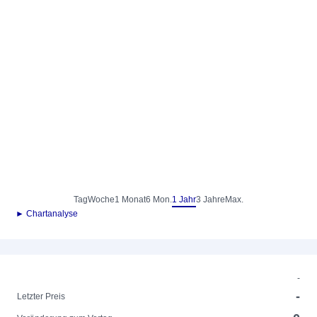
Tag
Woche
1 Monat
6 Mon.
1 Jahr
3 Jahre
Max.
► Chartanalyse
-
-
Letzter Preis