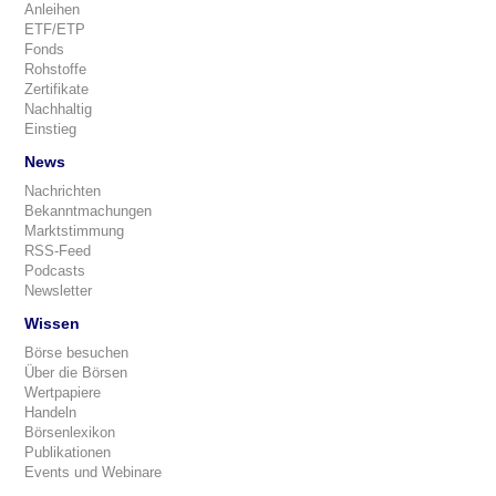
Anleihen
ETF/ETP
Fonds
Rohstoffe
Zertifikate
Nachhaltig
Einstieg
News
Nachrichten
Bekanntmachungen
Marktstimmung
RSS-Feed
Podcasts
Newsletter
Wissen
Börse besuchen
Über die Börsen
Wertpapiere
Handeln
Börsenlexikon
Publikationen
Events und Webinare