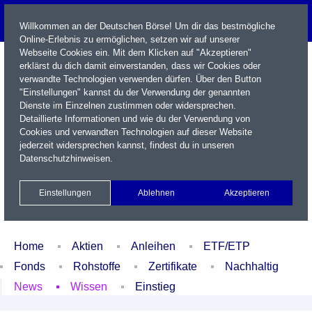
Willkommen an der Deutschen Börse! Um dir das bestmögliche
Online-Erlebnis zu ermöglichen, setzen wir auf unserer
Webseite Cookies ein. Mit dem Klicken auf "Akzeptieren"
erklärst du dich damit einverstanden, dass wir Cookies oder
verwandte Technologien verwenden dürfen. Über den Button
"Einstellungen" kannst du der Verwendung der genannten
Dienste im Einzelnen zustimmen oder widersprechen.
Detaillierte Informationen und wie du der Verwendung von
Cookies und verwandten Technologien auf dieser Website
Name / WKN / ISIN / Kürzel
jederzeit widersprechen kannst, findest du in unseren
Datenschutzhinweisen
.
Newsletter
Kontakt
English
Einstellungen
Ablehnen
Akzeptieren
Xetra Realtime
Watchlist
Portfolio
Login
Home
Aktien
Anleihen
ETF/ETP
Fonds
Rohstoffe
Zertifikate
Nachhaltig
News
Wissen
Einstieg