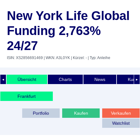
New York Life Global
Funding 2,763%
24/27
ISIN: XS2856691469
| WKN: A3L0YK
| Kürzel: -
| Typ: Anleihe
Übersicht
Charts
News
Kurshi
◄
►
Frankfurt
Portfolio
Kaufen
Verkaufen
Watchlist