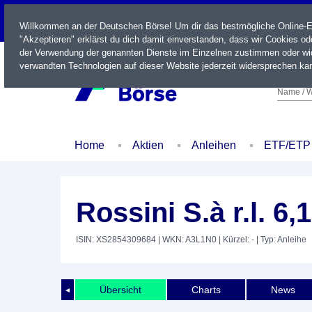
LIVE
Willkommen an der Deutschen Börse! Um dir das bestmögliche Online-Erl
"Akzeptieren" erklärst du dich damit einverstanden, dass wir Cookies o
der Verwendung der genannten Dienste im Einzelnen zustimmen oder wid
verwandten Technologien auf dieser Website jederzeit widersprechen kan
Name / W
Home
Aktien
Anleihen
ETF/ETP
Rossini S.à r.l. 6
ISIN: XS2854309684
| WKN: A3L1N0
| Kürzel: -
| Typ: Anleihe
Übersicht
Charts
News
◄