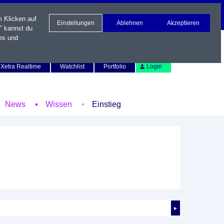
m Klicken auf
Einstellungen
Ablehnen
Akzeptieren
" kannst du
es und
Newsletter
Kontakt
English
Xetra Realtime
Watchlist
Portfolio
Login
News
Wissen
Einstieg
►