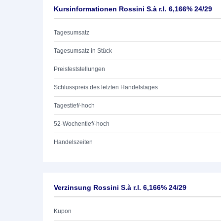
Kursinformationen Rossini S.à r.l. 6,166% 24/29
Tagesumsatz
Tagesumsatz in Stück
Preisfeststellungen
Schlusspreis des letzten Handelstages
Tagestief/-hoch
52-Wochentief/-hoch
Handelszeiten
Verzinsung Rossini S.à r.l. 6,166% 24/29
Kupon