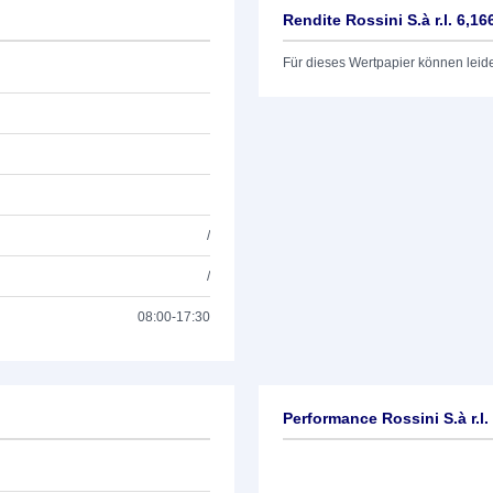
Rendite Rossini S.à r.l. 6,1
Für dieses Wertpapier können leid
/
/
08:00-17:30
Performance Rossini S.à r.l.