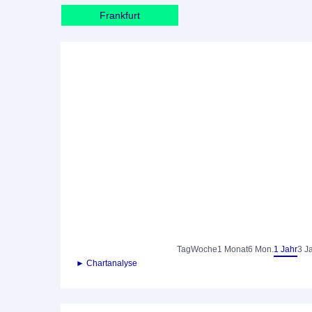
Frankfurt
Tag
Woche
1 Monat
6 Mon.
1 Jahr
3 J
► Chartanalyse