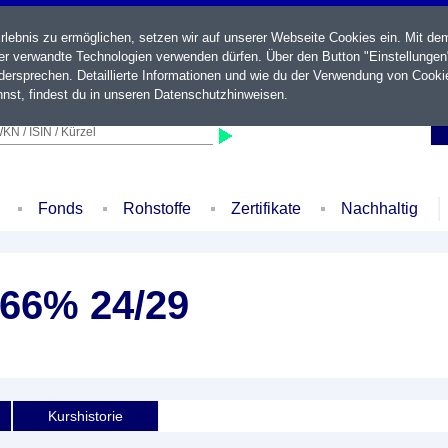
ebnis zu ermöglichen, setzen wir auf unserer Webseite Cookies ein. Mit de
der verwandte Technologien verwenden dürfen. Über den Button "Einstellungen
ersprechen. Detaillierte Informationen und wie du der Verwendung von Cooki
nst, findest du in unseren
Datenschutzhinweisen
.
KN / ISIN / Kürzel
Fonds
Rohstoffe
Zertifikate
Nachhaltig
,166% 24/29
Kurshistorie