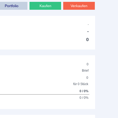
Portfolio
Kaufen
Verkaufen
-
-
0
0
Brief
0
für 0 Stück
0 / 0%
0 / 0%