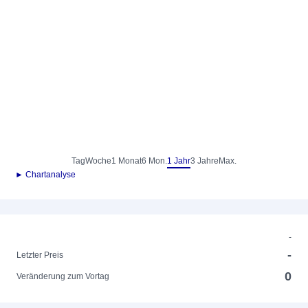
Tag
Woche
1 Monat
6 Mon.
1 Jahr
3 Jahre
Max.
► Chartanalyse
-
-
Letzter Preis
0
Veränderung zum Vortag