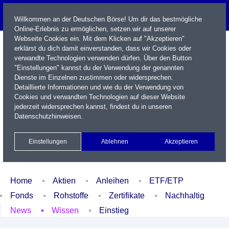
Willkommen an der Deutschen Börse! Um dir das bestmögliche
Online-Erlebnis zu ermöglichen, setzen wir auf unserer
Webseite Cookies ein. Mit dem Klicken auf "Akzeptieren"
erklärst du dich damit einverstanden, dass wir Cookies oder
verwandte Technologien verwenden dürfen. Über den Button
"Einstellungen" kannst du der Verwendung der genannten
Dienste im Einzelnen zustimmen oder widersprechen.
Detaillierte Informationen und wie du der Verwendung von
Cookies und verwandten Technologien auf dieser Website
Name / WKN / ISIN / Kürzel
jederzeit widersprechen kannst, findest du in unseren
Datenschutzhinweisen
.
Newsletter
Kontakt
English
Einstellungen
Ablehnen
Akzeptieren
Xetra Realtime
Watchlist
Portfolio
Login
Home
Aktien
Anleihen
ETF/ETP
Fonds
Rohstoffe
Zertifikate
Nachhaltig
News
Wissen
Einstieg