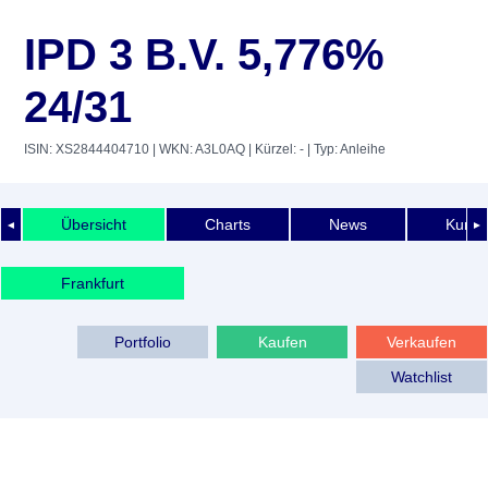
IPD 3 B.V. 5,776%
24/31
ISIN: XS2844404710
| WKN: A3L0AQ
| Kürzel: -
| Typ: Anleihe
Übersicht
Charts
News
Kurshi
◄
►
Frankfurt
Portfolio
Kaufen
Verkaufen
Watchlist