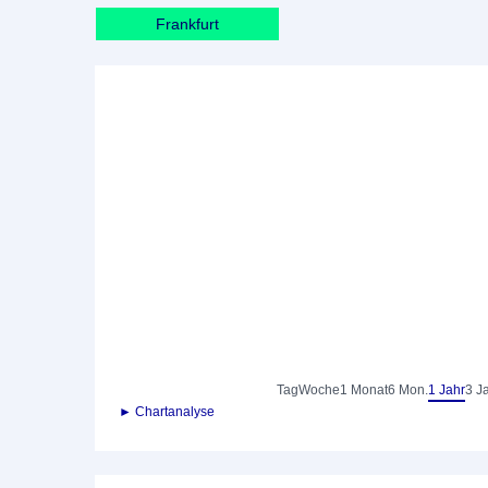
Frankfurt
Tag
Woche
1 Monat
6 Mon.
1 Jahr
3 J
► Chartanalyse