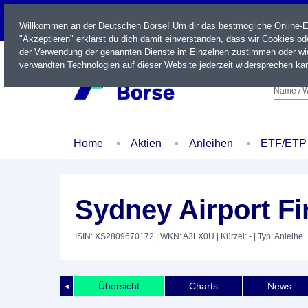
LIVE
Willkommen an der Deutschen Börse! Um dir das bestmögliche Online-Erl
"Akzeptieren" erklärst du dich damit einverstanden, dass wir Cookies o
der Verwendung der genannten Dienste im Einzelnen zustimmen oder wid
verwandten Technologien auf dieser Website jederzeit widersprechen kan
Name / W
Home
Aktien
Anleihen
ETF/ETP
Sydney Airport Fi
ISIN: XS2809670172
| WKN: A3LX0U
| Kürzel: -
| Typ: Anleihe
Übersicht
Charts
News
◄