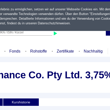
ebnis zu ermöglichen, setzen wir auf unserer Webseite Cookies ein. Mit de
der verwandte Technologien verwenden dürfen. Über den Button "Einstellungen
ersprechen. Detaillierte Informationen und wie du der Verwendung von Cooki
nst, findest du in unseren
Datenschutzhinweisen
.
KN / ISIN / Kürzel
Fonds
Rohstoffe
Zertifikate
Nachhaltig
nance Co. Pty Ltd. 3,75
Kurshistorie