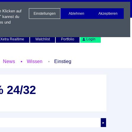
m Klicken auf
Einstellungen
Ablehnen
Akzeptieren
" kannst du
es und
Newsletter
Kontakt
English
Xetra Realtime
Watchlist
Portfolio
Login
News
Wissen
Einstieg
% 24/32
►