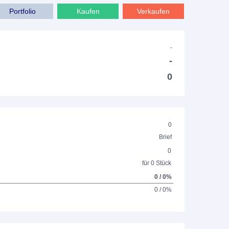
Portfolio
Kaufen
Verkaufen
-
-
0
0
Brief
0
für 0 Stück
0 / 0%
0 / 0%