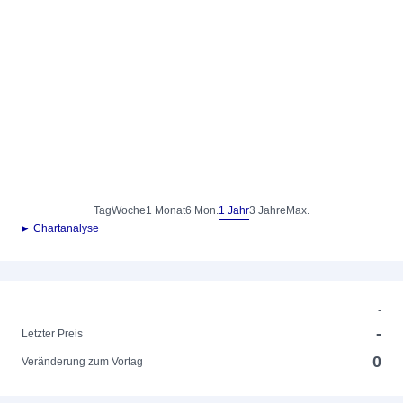
Tag
Woche
1 Monat
6 Mon.
1 Jahr
3 Jahre
Max.
► Chartanalyse
-
-
Letzter Preis
0
Veränderung zum Vortag