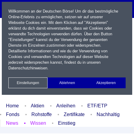
Willkommen an der Deutschen Börse! Um dir das bestmögliche
Online-Erlebnis zu ermöglichen, setzen wir auf unserer
Webseite Cookies ein. Mit dem Klicken auf "Akzeptieren"
erklärst du dich damit einverstanden, dass wir Cookies oder
verwandte Technologien verwenden dürfen. Über den Button
"Einstellungen" kannst du der Verwendung der genannten
Dienste im Einzelnen zustimmen oder widersprechen.
Detaillierte Informationen und wie du der Verwendung von
Cookies und verwandten Technologien auf dieser Website
Name / WKN / ISIN / Kürzel
jederzeit widersprechen kannst, findest du in unseren
Datenschutzhinweisen
.
Newsletter
Kontakt
English
Einstellungen
Ablehnen
Akzeptieren
Xetra Realtime
Watchlist
Portfolio
Login
Home
Aktien
Anleihen
ETF/ETP
Fonds
Rohstoffe
Zertifikate
Nachhaltig
News
Wissen
Einstieg