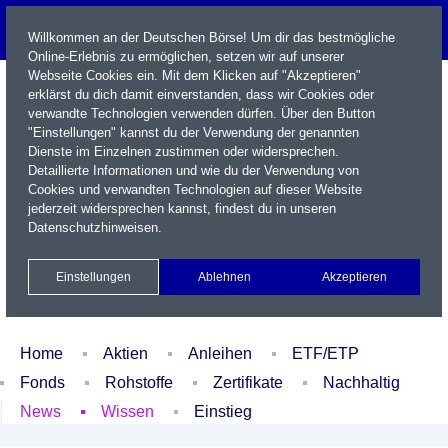
Willkommen an der Deutschen Börse! Um dir das bestmögliche
Online-Erlebnis zu ermöglichen, setzen wir auf unserer
Webseite Cookies ein. Mit dem Klicken auf "Akzeptieren"
erklärst du dich damit einverstanden, dass wir Cookies oder
verwandte Technologien verwenden dürfen. Über den Button
"Einstellungen" kannst du der Verwendung der genannten
Dienste im Einzelnen zustimmen oder widersprechen.
Detaillierte Informationen und wie du der Verwendung von
Cookies und verwandten Technologien auf dieser Website
Name / WKN / ISIN / Kürzel
jederzeit widersprechen kannst, findest du in unseren
Datenschutzhinweisen
.
Newsletter
Kontakt
English
Einstellungen
Ablehnen
Akzeptieren
Xetra Realtime
Watchlist
Portfolio
Login
Home
Aktien
Anleihen
ETF/ETP
Fonds
Rohstoffe
Zertifikate
Nachhaltig
News
Wissen
Einstieg