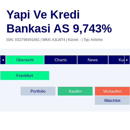
Yapi Ve Kredi
Bankasi AS 9,743%
ISIN: XS2796491681
| WKN: A3LWT4
| Kürzel: -
| Typ: Anleihe
Übersicht
Charts
News
Kurshi
◄
►
Frankfurt
Portfolio
Kaufen
Verkaufen
Watchlist