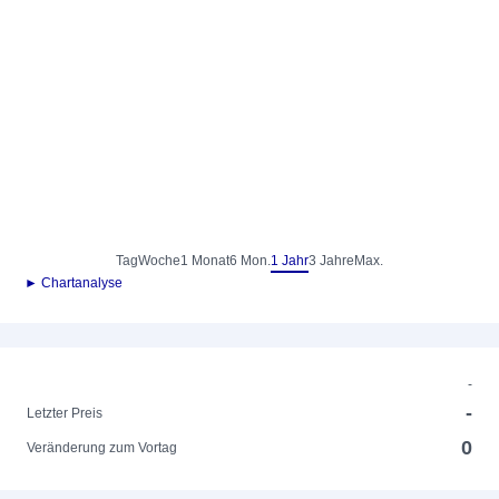
Tag
Woche
1 Monat
6 Mon.
1 Jahr
3 Jahre
Max.
► Chartanalyse
-
-
Letzter Preis
0
Veränderung zum Vortag