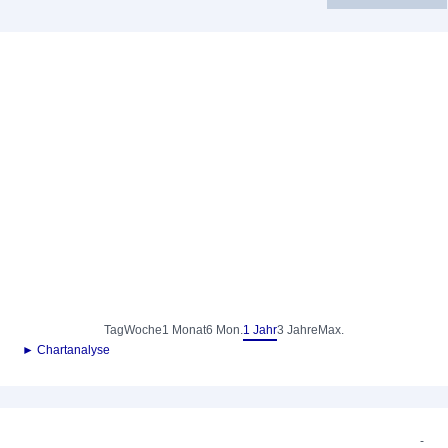
Tag
Woche
1 Monat
6 Mon.
1 Jahr
3 Jahre
Max.
► Chartanalyse
-