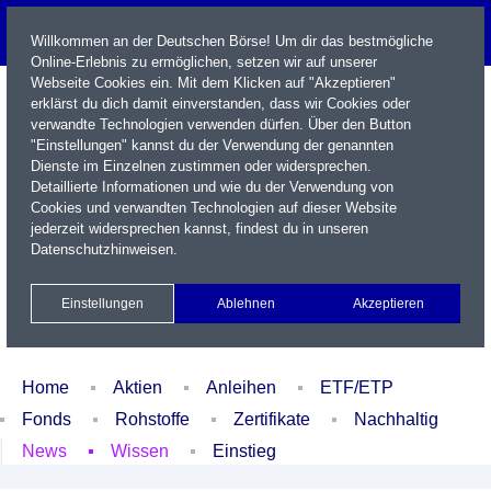
Willkommen an der Deutschen Börse! Um dir das bestmögliche
Online-Erlebnis zu ermöglichen, setzen wir auf unserer
Webseite Cookies ein. Mit dem Klicken auf "Akzeptieren"
erklärst du dich damit einverstanden, dass wir Cookies oder
verwandte Technologien verwenden dürfen. Über den Button
"Einstellungen" kannst du der Verwendung der genannten
Dienste im Einzelnen zustimmen oder widersprechen.
Detaillierte Informationen und wie du der Verwendung von
Cookies und verwandten Technologien auf dieser Website
Name / WKN / ISIN / Kürzel
jederzeit widersprechen kannst, findest du in unseren
Datenschutzhinweisen
.
Newsletter
Kontakt
English
Einstellungen
Ablehnen
Akzeptieren
Xetra Realtime
Watchlist
Portfolio
Login
Home
Aktien
Anleihen
ETF/ETP
Fonds
Rohstoffe
Zertifikate
Nachhaltig
News
Wissen
Einstieg