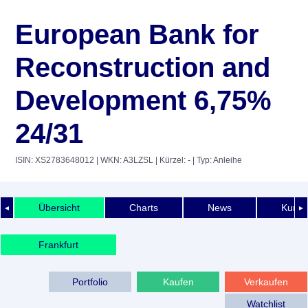
European Bank for
Reconstruction and
Development 6,75%
24/31
ISIN: XS2783648012
| WKN: A3LZSL
| Kürzel: -
| Typ: Anleihe
Übersicht
Charts
News
Kurshi
◄
►
Frankfurt
Portfolio
Kaufen
Verkaufen
Watchlist