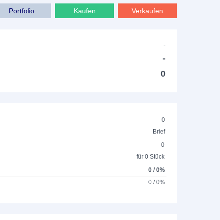
Portfolio
Kaufen
Verkaufen
-
-
0
0
Brief
0
für 0 Stück
0 / 0%
0 / 0%