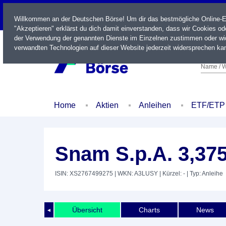
LIVE
Willkommen an der Deutschen Börse! Um dir das bestmögliche Online-Erl
"Akzeptieren" erklärst du dich damit einverstanden, dass wir Cookies o
der Verwendung der genannten Dienste im Einzelnen zustimmen oder wid
verwandten Technologien auf dieser Website jederzeit widersprechen kan
Name / W
Home
Aktien
Anleihen
ETF/ETP
Snam S.p.A. 3,37
ISIN: XS2767499275
| WKN: A3LUSY
| Kürzel: -
| Typ: Anleihe
Übersicht
Charts
News
◄