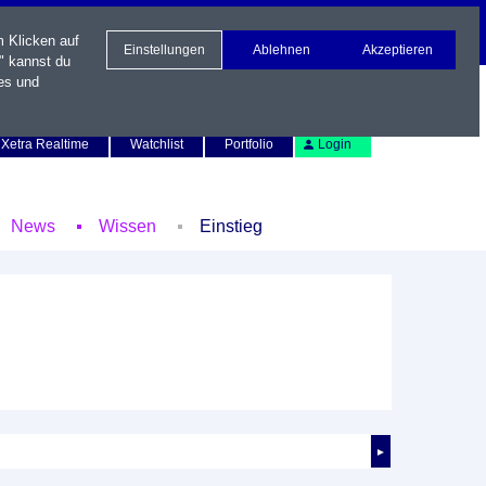
m Klicken auf
Einstellungen
Ablehnen
Akzeptieren
" kannst du
es und
Newsletter
Kontakt
English
Xetra Realtime
Watchlist
Portfolio
Login
News
Wissen
Einstieg
►