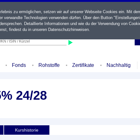
ebnis zu ermöglichen, setzen wir auf unserer Webseite Cookies ein. Mit de
der verwandte Technologien verwenden dürfen. Über den Button "Einstellungen
ersprechen. Detaillierte Informationen und wie du der Verwendung von Cooki
nst, findest du in unseren
Datenschutzhinweisen
.
KN / ISIN / Kürzel
Fonds
Rohstoffe
Zertifikate
Nachhaltig
5% 24/28
Kurshistorie