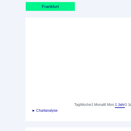
Frankfurt
Tag
Woche
1 Monat
6 Mon.
1 Jahr
3 J
► Chartanalyse