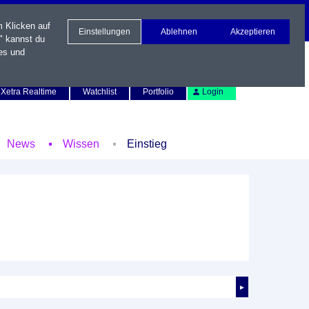
m Klicken auf
Einstellungen
Ablehnen
Akzeptieren
" kannst du
es und
Newsletter
Kontakt
English
Xetra Realtime
Watchlist
Portfolio
Login
News
Wissen
Einstieg
►