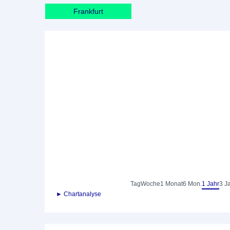
Frankfurt
Tag
Woche
1 Monat
6 Mon.
1 Jahr
3 J
► Chartanalyse