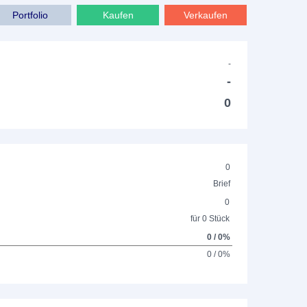
Portfolio
Kaufen
Verkaufen
-
-
0
0
Brief
0
für 0 Stück
0 / 0%
0 / 0%