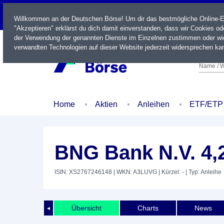
LIVE
Willkommen an der Deutschen Börse! Um dir das bestmögliche Online-Erl
"Akzeptieren" erklärst du dich damit einverstanden, dass wir Cookies o
der Verwendung der genannten Dienste im Einzelnen zustimmen oder wid
verwandten Technologien auf dieser Website jederzeit widersprechen kan
Name / W
Home
Aktien
Anleihen
ETF/ETP
BNG Bank N.V. 4,
ISIN: XS2767246148
| WKN: A3LUVG
| Kürzel: -
| Typ: Anleihe
Übersicht
Charts
News
◄