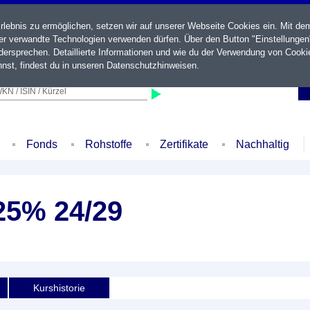
ebnis zu ermöglichen, setzen wir auf unserer Webseite Cookies ein. Mit de
der verwandte Technologien verwenden dürfen. Über den Button "Einstellungen
ersprechen. Detaillierte Informationen und wie du der Verwendung von Cooki
nst, findest du in unseren
Datenschutzhinweisen
.
KN / ISIN / Kürzel
Fonds
Rohstoffe
Zertifikate
Nachhaltig
25% 24/29
Kurshistorie