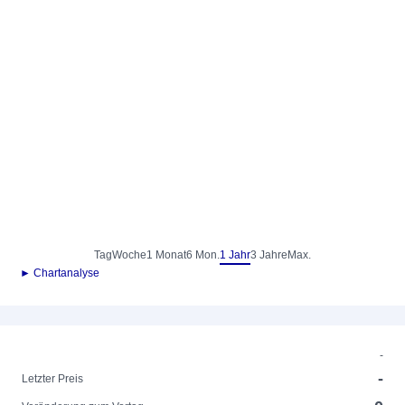
Tag
Woche
1 Monat
6 Mon.
1 Jahr
3 Jahre
Max.
► Chartanalyse
-
-
Letzter Preis