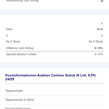
0
Veränderung zum Vortag
0
Geld
Brief
0
0
für 0 Stück
für 0 Stück
Differenz zum Vortag
0 / 0%
Spread absolut / relativ
0 / 0%
Kursinformationen Arabian Centres Sukuk III Ltd. 9,5%
24/29
Tagesumsatz
Tagesumsatz in Stück
Preisfeststellungen