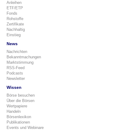
Anleihen
ETF/ETP
Fonds
Rohstoffe
Zertifikate
Nachhaltig
Einstieg
News
Nachrichten
Bekanntmachungen
Marktstimmung
RSS-Feed
Podcasts
Newsletter
Wissen
Börse besuchen
Über die Börsen
Wertpapiere
Handeln
Börsenlexikon
Publikationen
Events und Webinare