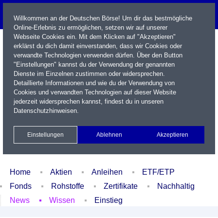
Willkommen an der Deutschen Börse! Um dir das bestmögliche
Online-Erlebnis zu ermöglichen, setzen wir auf unserer
Webseite Cookies ein. Mit dem Klicken auf "Akzeptieren"
erklärst du dich damit einverstanden, dass wir Cookies oder
verwandte Technologien verwenden dürfen. Über den Button
"Einstellungen" kannst du der Verwendung der genannten
Dienste im Einzelnen zustimmen oder widersprechen.
Detaillierte Informationen und wie du der Verwendung von
Cookies und verwandten Technologien auf dieser Website
Name / WKN / ISIN / Kürzel
jederzeit widersprechen kannst, findest du in unseren
Datenschutzhinweisen
.
Newsletter
Kontakt
English
Einstellungen
Ablehnen
Akzeptieren
Xetra Realtime
Watchlist
Portfolio
Login
Home
Aktien
Anleihen
ETF/ETP
Fonds
Rohstoffe
Zertifikate
Nachhaltig
News
Wissen
Einstieg