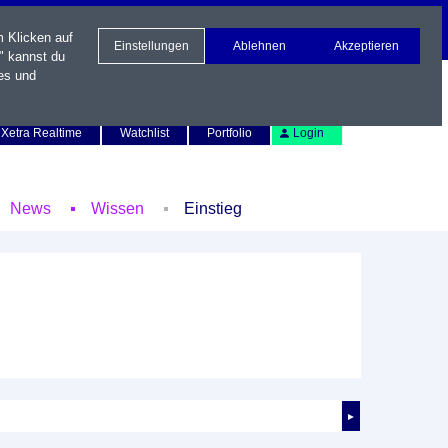
m Klicken auf
Einstellungen
Ablehnen
Akzeptieren
" kannst du
es und
Newsletter
Kontakt
English
Xetra Realtime
Watchlist
Portfolio
Login
News
Wissen
Einstieg
►