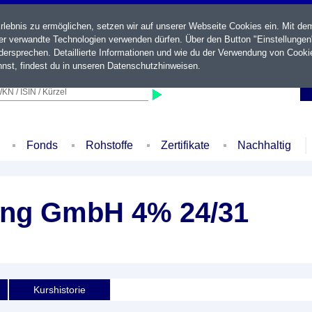
ebnis zu ermöglichen, setzen wir auf unserer Webseite Cookies ein. Mit de
der verwandte Technologien verwenden dürfen. Über den Button "Einstellungen
ersprechen. Detaillierte Informationen und wie du der Verwendung von Cooki
nst, findest du in unseren
Datenschutzhinweisen
.
KN / ISIN / Kürzel
Fonds
Rohstoffe
Zertifikate
Nachhaltig
ing GmbH 4% 24/31
Kurshistorie