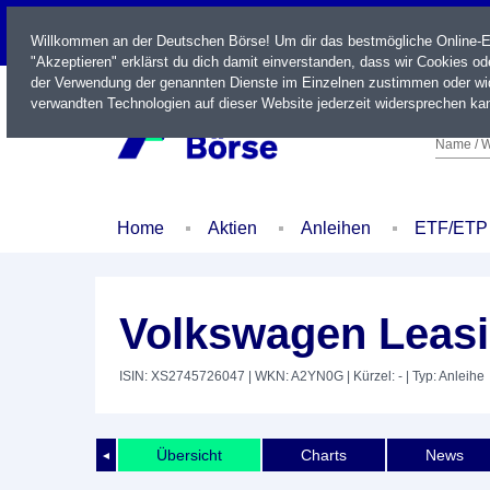
LIVE
Willkommen an der Deutschen Börse! Um dir das bestmögliche Online-Erl
"Akzeptieren" erklärst du dich damit einverstanden, dass wir Cookies o
der Verwendung der genannten Dienste im Einzelnen zustimmen oder wid
verwandten Technologien auf dieser Website jederzeit widersprechen kan
Name / W
Home
Aktien
Anleihen
ETF/ETP
Volkswagen Leas
ISIN: XS2745726047
| WKN: A2YN0G
| Kürzel: -
| Typ: Anleihe
Übersicht
Charts
News
◄