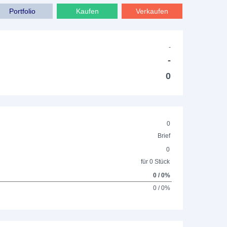
Portfolio
Kaufen
Verkaufen
-
-
0
0
Brief
0
für 0 Stück
0 / 0%
0 / 0%