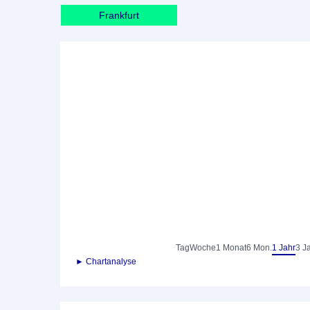
Frankfurt
Tag
Woche
1 Monat
6 Mon.
1 Jahr
3 J
► Chartanalyse