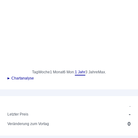
Tag
Woche
1 Monat
6 Mon.
1 Jahr
3 Jahre
Max.
► Chartanalyse
-
-
Letzter Preis
0
Veränderung zum Vortag