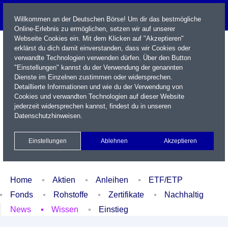
Willkommen an der Deutschen Börse! Um dir das bestmögliche
Online-Erlebnis zu ermöglichen, setzen wir auf unserer
Webseite Cookies ein. Mit dem Klicken auf "Akzeptieren"
erklärst du dich damit einverstanden, dass wir Cookies oder
verwandte Technologien verwenden dürfen. Über den Button
"Einstellungen" kannst du der Verwendung der genannten
Dienste im Einzelnen zustimmen oder widersprechen.
Detaillierte Informationen und wie du der Verwendung von
Cookies und verwandten Technologien auf dieser Website
Name / WKN / ISIN / Kürzel
jederzeit widersprechen kannst, findest du in unseren
Datenschutzhinweisen
.
Newsletter
Kontakt
English
Einstellungen
Ablehnen
Akzeptieren
Xetra Realtime
Watchlist
Portfolio
Login
Home
Aktien
Anleihen
ETF/ETP
Fonds
Rohstoffe
Zertifikate
Nachhaltig
News
Wissen
Einstieg