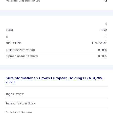
0
Veränderung zum Vortag
0
Geld
Brief
0
0
für 0 Stück
für 0 Stück
Differenz zum Vortag
0 / 0%
Spread absolut / relativ
0 / 0%
Kursinformationen Crown European Holdings S.A. 4,75%
23/29
Tagesumsatz
Tagesumsatz in Stück
Preisfeststellungen