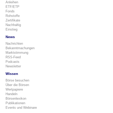
Anleihen
ETF/ETP
Fonds
Rohstoffe
Zertifikate
Nachhaltig
Einstieg
News
Nachrichten
Bekanntmachungen
Marktstimmung
RSS-Feed
Podcasts
Newsletter
Wissen
Börse besuchen
Über die Börsen
Wertpapiere
Handeln
Börsenlexikon
Publikationen
Events und Webinare