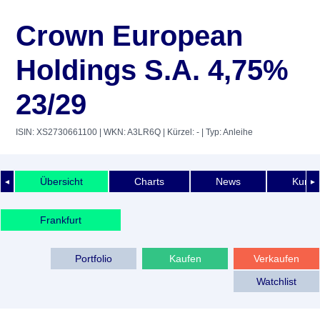
Crown European
Holdings S.A. 4,75%
23/29
ISIN: XS2730661100
| WKN: A3LR6Q
| Kürzel: -
| Typ: Anleihe
Übersicht
Charts
News
Kurshi
◄
►
Frankfurt
Portfolio
Kaufen
Verkaufen
Watchlist