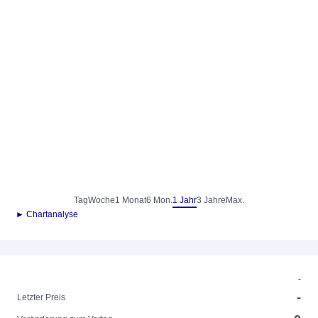
Tag
Woche
1 Monat
6 Mon.
1 Jahr
3 Jahre
Max.
► Chartanalyse
-
-
Letzter Preis