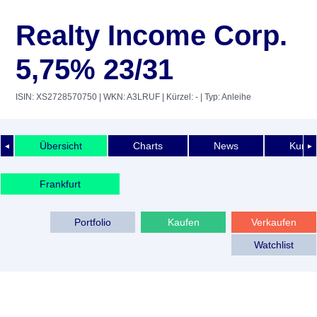
Realty Income Corp.
5,75% 23/31
ISIN: XS2728570750
| WKN: A3LRUF
| Kürzel: -
| Typ: Anleihe
Übersicht
Charts
News
Kurshi
◄
►
Frankfurt
Portfolio
Kaufen
Verkaufen
Watchlist