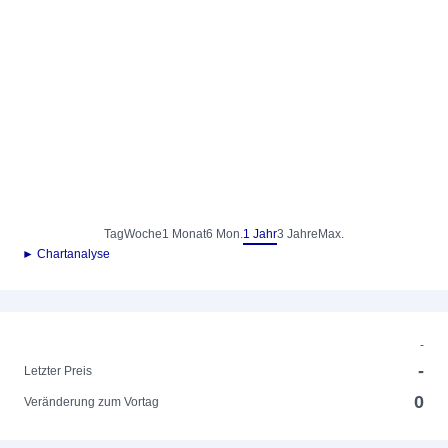
Tag
Woche
1 Monat
6 Mon.
1 Jahr
3 Jahre
Max.
► Chartanalyse
-
-
Letzter Preis
0
Veränderung zum Vortag