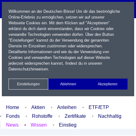
Willkommen an der Deutschen Börse! Um dir das bestmögliche
Online-Erlebnis zu ermöglichen, setzen wir auf unserer
Webseite Cookies ein. Mit dem Klicken auf "Akzeptieren"
erklärst du dich damit einverstanden, dass wir Cookies oder
verwandte Technologien verwenden dürfen. Über den Button
"Einstellungen" kannst du der Verwendung der genannten
Dienste im Einzelnen zustimmen oder widersprechen.
Detaillierte Informationen und wie du der Verwendung von
Cookies und verwandten Technologien auf dieser Website
Name / WKN / ISIN / Kürzel
jederzeit widersprechen kannst, findest du in unseren
Datenschutzhinweisen
.
Newsletter
Kontakt
English
Einstellungen
Ablehnen
Akzeptieren
Xetra Realtime
Watchlist
Portfolio
Login
Home
Aktien
Anleihen
ETF/ETP
Fonds
Rohstoffe
Zertifikate
Nachhaltig
News
Wissen
Einstieg