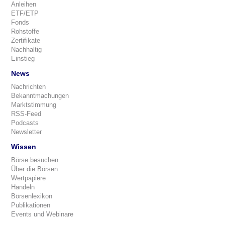
Anleihen
ETF/ETP
Fonds
Rohstoffe
Zertifikate
Nachhaltig
Einstieg
News
Nachrichten
Bekanntmachungen
Marktstimmung
RSS-Feed
Podcasts
Newsletter
Wissen
Börse besuchen
Über die Börsen
Wertpapiere
Handeln
Börsenlexikon
Publikationen
Events und Webinare