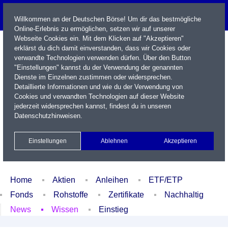
Willkommen an der Deutschen Börse! Um dir das bestmögliche
Online-Erlebnis zu ermöglichen, setzen wir auf unserer
Webseite Cookies ein. Mit dem Klicken auf "Akzeptieren"
erklärst du dich damit einverstanden, dass wir Cookies oder
verwandte Technologien verwenden dürfen. Über den Button
"Einstellungen" kannst du der Verwendung der genannten
Dienste im Einzelnen zustimmen oder widersprechen.
Detaillierte Informationen und wie du der Verwendung von
Cookies und verwandten Technologien auf dieser Website
Name / WKN / ISIN / Kürzel
jederzeit widersprechen kannst, findest du in unseren
Datenschutzhinweisen
.
Newsletter
Kontakt
English
Einstellungen
Ablehnen
Akzeptieren
Xetra Realtime
Watchlist
Portfolio
Login
Home
Aktien
Anleihen
ETF/ETP
Fonds
Rohstoffe
Zertifikate
Nachhaltig
News
Wissen
Einstieg