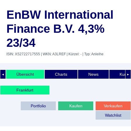
EnBW International
Finance B.V. 4,3%
23/34
ISIN: XS2722717555
| WKN: A3LREF
| Kürzel: -
| Typ: Anleihe
Übersicht
Charts
News
Kurshi
◄
►
Frankfurt
Portfolio
Kaufen
Verkaufen
Watchlist