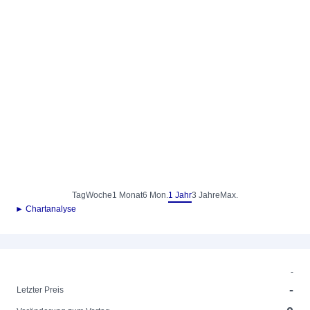
Tag
Woche
1 Monat
6 Mon.
1 Jahr
3 Jahre
Max.
► Chartanalyse
-
-
Letzter Preis