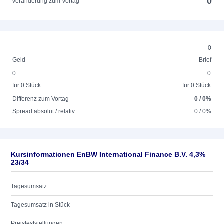
0
Veränderung zum Vortag
0
Geld
Brief
0
0
für 0 Stück
für 0 Stück
Differenz zum Vortag
0 / 0%
Spread absolut / relativ
0 / 0%
Kursinformationen EnBW International Finance B.V. 4,3%
23/34
Tagesumsatz
Tagesumsatz in Stück
Preisfeststellungen