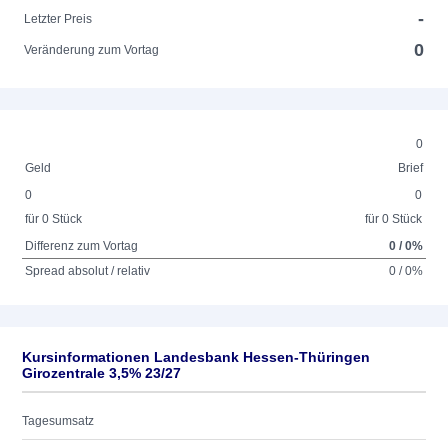
-
Letzter Preis
0
Veränderung zum Vortag
0
Geld
Brief
0
0
für 0 Stück
für 0 Stück
Differenz zum Vortag
0 / 0%
Spread absolut / relativ
0 / 0%
Kursinformationen Landesbank Hessen-Thüringen
Girozentrale 3,5% 23/27
Tagesumsatz