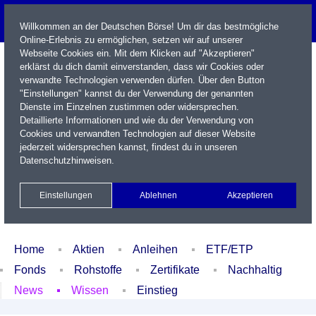
Willkommen an der Deutschen Börse! Um dir das bestmögliche
Online-Erlebnis zu ermöglichen, setzen wir auf unserer
Webseite Cookies ein. Mit dem Klicken auf "Akzeptieren"
erklärst du dich damit einverstanden, dass wir Cookies oder
verwandte Technologien verwenden dürfen. Über den Button
"Einstellungen" kannst du der Verwendung der genannten
Dienste im Einzelnen zustimmen oder widersprechen.
Detaillierte Informationen und wie du der Verwendung von
Cookies und verwandten Technologien auf dieser Website
Name / WKN / ISIN / Kürzel
jederzeit widersprechen kannst, findest du in unseren
Datenschutzhinweisen
.
Newsletter
Kontakt
English
Einstellungen
Ablehnen
Akzeptieren
Xetra Realtime
Watchlist
Portfolio
Login
Home
Aktien
Anleihen
ETF/ETP
Fonds
Rohstoffe
Zertifikate
Nachhaltig
News
Wissen
Einstieg