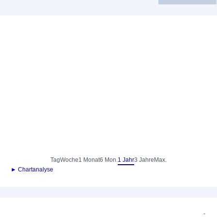
Tag
Woche
1 Monat
6 Mon.
1 Jahr
3 Jahre
Max.
► Chartanalyse
-