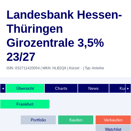
Landesbank Hessen-
Thüringen
Girozentrale 3,5%
23/27
ISIN: XS2711420054
| WKN: HLB2QX
| Kürzel: -
| Typ: Anleihe
Übersicht
Charts
News
Kurshi
◄
►
Frankfurt
Portfolio
Kaufen
Verkaufen
Watchlist