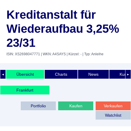
Kreditanstalt für
Wiederaufbau 3,25%
23/31
ISIN: XS2698047771
| WKN: A4SAYS
| Kürzel: -
| Typ: Anleihe
Übersicht
Charts
News
Kurshi
◄
►
Frankfurt
Portfolio
Kaufen
Verkaufen
Watchlist