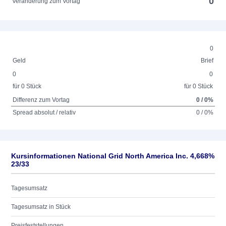
0
Veränderung zum Vortag
0
Geld
Brief
0
0
für 0 Stück
für 0 Stück
Differenz zum Vortag
0 / 0%
Spread absolut / relativ
0 / 0%
Kursinformationen National Grid North America Inc. 4,668%
23/33
Tagesumsatz
Tagesumsatz in Stück
Preisfeststellungen