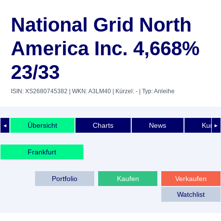
National Grid North
America Inc. 4,668%
23/33
ISIN: XS2680745382
| WKN: A3LM40
| Kürzel: -
| Typ: Anleihe
Übersicht
Charts
News
Kurshi
◄
►
Frankfurt
Portfolio
Kaufen
Verkaufen
Watchlist