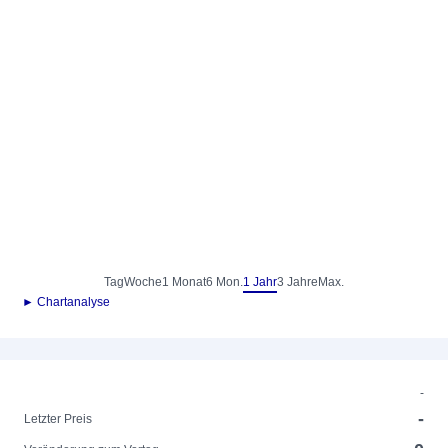
Tag
Woche
1 Monat
6 Mon.
1 Jahr
3 Jahre
Max.
► Chartanalyse
-
-
Letzter Preis