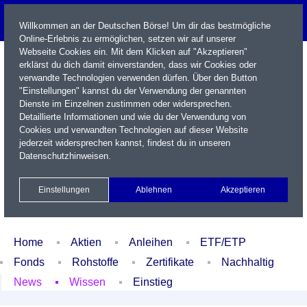
Willkommen an der Deutschen Börse! Um dir das bestmögliche
Online-Erlebnis zu ermöglichen, setzen wir auf unserer
Webseite Cookies ein. Mit dem Klicken auf "Akzeptieren"
erklärst du dich damit einverstanden, dass wir Cookies oder
verwandte Technologien verwenden dürfen. Über den Button
"Einstellungen" kannst du der Verwendung der genannten
Dienste im Einzelnen zustimmen oder widersprechen.
Detaillierte Informationen und wie du der Verwendung von
Cookies und verwandten Technologien auf dieser Website
Name / WKN / ISIN / Kürzel
jederzeit widersprechen kannst, findest du in unseren
Datenschutzhinweisen
.
Newsletter
Kontakt
English
Einstellungen
Ablehnen
Akzeptieren
Xetra Realtime
Watchlist
Portfolio
Login
Home
Aktien
Anleihen
ETF/ETP
Fonds
Rohstoffe
Zertifikate
Nachhaltig
News
Wissen
Einstieg