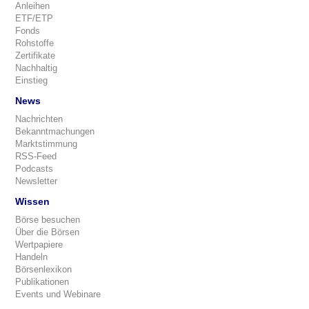
Anleihen
ETF/ETP
Fonds
Rohstoffe
Zertifikate
Nachhaltig
Einstieg
News
Nachrichten
Bekanntmachungen
Marktstimmung
RSS-Feed
Podcasts
Newsletter
Wissen
Börse besuchen
Über die Börsen
Wertpapiere
Handeln
Börsenlexikon
Publikationen
Events und Webinare