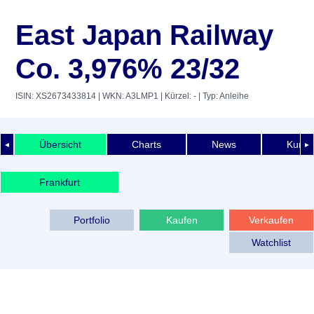
East Japan Railway
Co. 3,976% 23/32
ISIN: XS2673433814
| WKN: A3LMP1
| Kürzel: -
| Typ: Anleihe
Übersicht
Charts
News
Kurshi
◄
►
Frankfurt
Portfolio
Kaufen
Verkaufen
Watchlist