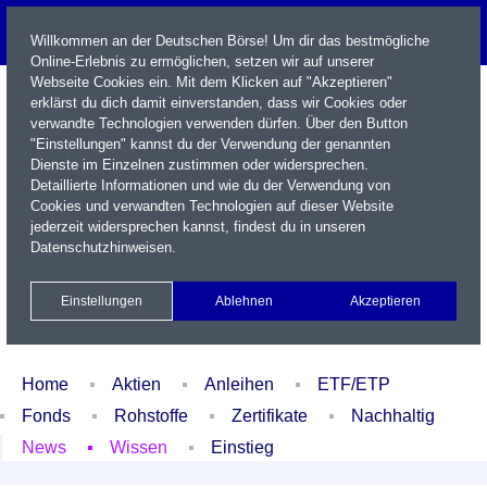
Willkommen an der Deutschen Börse! Um dir das bestmögliche
Online-Erlebnis zu ermöglichen, setzen wir auf unserer
Webseite Cookies ein. Mit dem Klicken auf "Akzeptieren"
erklärst du dich damit einverstanden, dass wir Cookies oder
verwandte Technologien verwenden dürfen. Über den Button
"Einstellungen" kannst du der Verwendung der genannten
Dienste im Einzelnen zustimmen oder widersprechen.
Detaillierte Informationen und wie du der Verwendung von
Cookies und verwandten Technologien auf dieser Website
Name / WKN / ISIN / Kürzel
jederzeit widersprechen kannst, findest du in unseren
Datenschutzhinweisen
.
Newsletter
Kontakt
English
Einstellungen
Ablehnen
Akzeptieren
Xetra Realtime
Watchlist
Portfolio
Login
Home
Aktien
Anleihen
ETF/ETP
Fonds
Rohstoffe
Zertifikate
Nachhaltig
News
Wissen
Einstieg