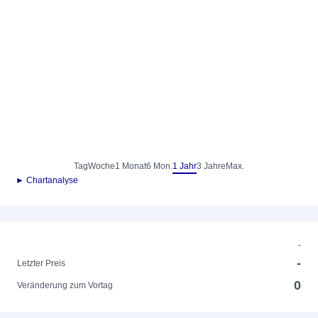
Tag
Woche
1 Monat
6 Mon.
1 Jahr
3 Jahre
Max.
► Chartanalyse
-
-
Letzter Preis
0
Veränderung zum Vortag