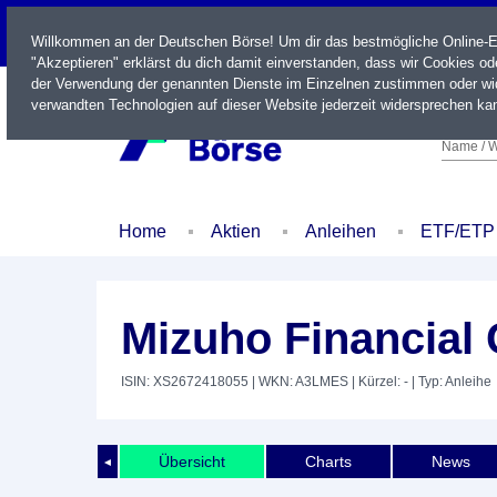
LIVE
Willkommen an der Deutschen Börse! Um dir das bestmögliche Online-Erl
"Akzeptieren" erklärst du dich damit einverstanden, dass wir Cookies o
der Verwendung der genannten Dienste im Einzelnen zustimmen oder wid
verwandten Technologien auf dieser Website jederzeit widersprechen kan
Name / W
Home
Aktien
Anleihen
ETF/ETP
Mizuho Financial 
ISIN: XS2672418055
| WKN: A3LMES
| Kürzel: -
| Typ: Anleihe
Übersicht
Charts
News
◄