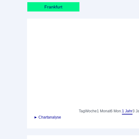
Frankfurt
Tag
Woche
1 Monat
6 Mon.
1 Jahr
3 J
► Chartanalyse