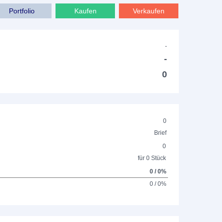
Portfolio
Kaufen
Verkaufen
-
-
0
0
Brief
0
für 0 Stück
0 / 0%
0 / 0%