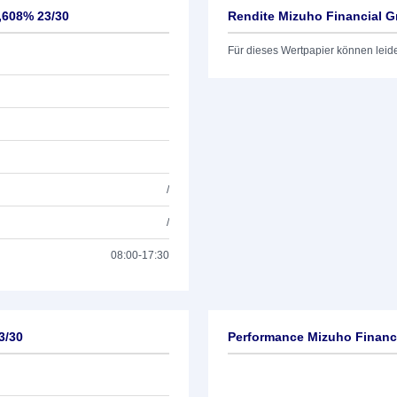
,608% 23/30
Rendite Mizuho Financial G
Für dieses Wertpapier können leid
/
/
08:00-17:30
3/30
Performance Mizuho Financi