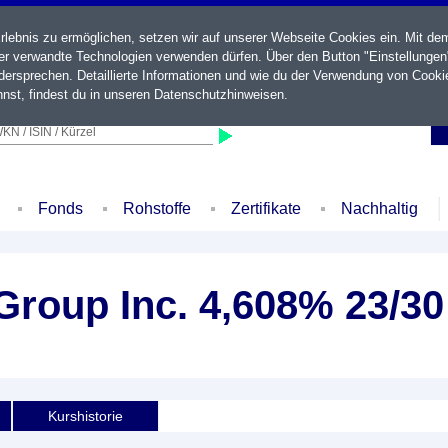
ebnis zu ermöglichen, setzen wir auf unserer Webseite Cookies ein. Mit de
der verwandte Technologien verwenden dürfen. Über den Button "Einstellungen
ersprechen. Detaillierte Informationen und wie du der Verwendung von Cooki
nst, findest du in unseren
Datenschutzhinweisen
.
KN / ISIN / Kürzel
Fonds
Rohstoffe
Zertifikate
Nachhaltig
Group Inc. 4,608% 23/30
Kurshistorie