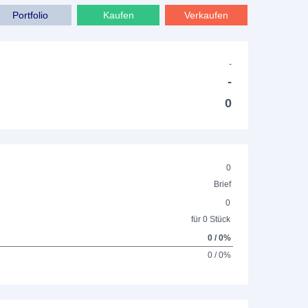
Portfolio
Kaufen
Verkaufen
-
-
0
0
Brief
0
für 0 Stück
0 / 0%
0 / 0%