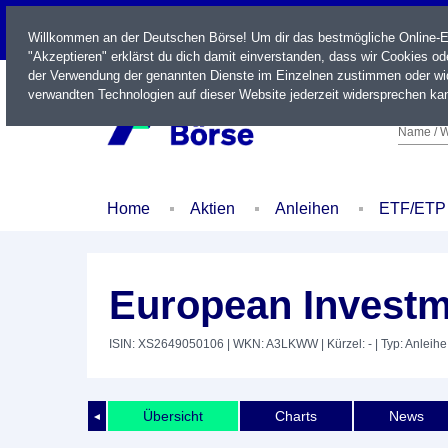
LIVE
Willkommen an der Deutschen Börse! Um dir das bestmögliche Online-Erl
"Akzeptieren" erklärst du dich damit einverstanden, dass wir Cookies o
der Verwendung der genannten Dienste im Einzelnen zustimmen oder wid
verwandten Technologien auf dieser Website jederzeit widersprechen kan
Name / W
Home
Aktien
Anleihen
ETF/ETP
European Investm
ISIN: XS2649050106
| WKN: A3LKWW
| Kürzel: -
| Typ: Anleihe
Übersicht
Charts
News
◄