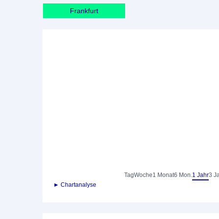
Frankfurt
Tag
Woche
1 Monat
6 Mon.
1 Jahr
3 J
► Chartanalyse