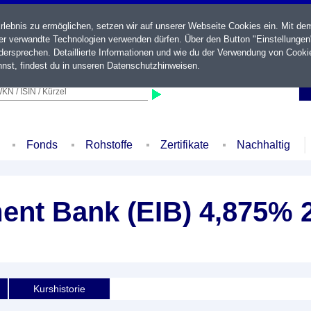
ebnis zu ermöglichen, setzen wir auf unserer Webseite Cookies ein. Mit de
der verwandte Technologien verwenden dürfen. Über den Button "Einstellungen
ersprechen. Detaillierte Informationen und wie du der Verwendung von Cooki
nst, findest du in unseren
Datenschutzhinweisen
.
KN / ISIN / Kürzel
Fonds
Rohstoffe
Zertifikate
Nachhaltig
ent Bank (EIB) 4,875% 
Kurshistorie