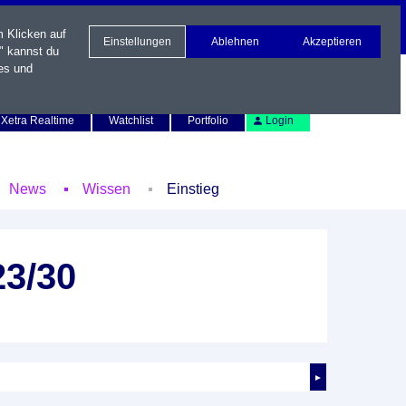
m Klicken auf
Einstellungen
Ablehnen
Akzeptieren
" kannst du
es und
Newsletter
Kontakt
English
Xetra Realtime
Watchlist
Portfolio
Login
News
Wissen
Einstieg
23/30
►