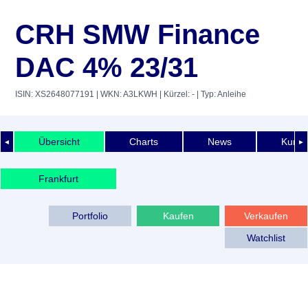
CRH SMW Finance
DAC 4% 23/31
ISIN: XS2648077191
| WKN: A3LKWH
| Kürzel: -
| Typ: Anleihe
Übersicht
Charts
News
Kurshi
◄
►
Frankfurt
Portfolio
Kaufen
Verkaufen
Watchlist