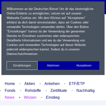
Willkommen an der Deutschen Börse! Um dir das bestmögliche
Online-Erlebnis zu ermöglichen, setzen wir auf unserer
Webseite Cookies ein. Mit dem Klicken auf "Akzeptieren"
erklärst du dich damit einverstanden, dass wir Cookies oder
verwandte Technologien verwenden dürfen. Über den Button
"Einstellungen" kannst du der Verwendung der genannten
Dienste im Einzelnen zustimmen oder widersprechen.
Detaillierte Informationen und wie du der Verwendung von
Cookies und verwandten Technologien auf dieser Website
Name / WKN / ISIN / Kürzel
jederzeit widersprechen kannst, findest du in unseren
Datenschutzhinweisen
.
Newsletter
Kontakt
English
Einstellungen
Ablehnen
Akzeptieren
Xetra Realtime
Watchlist
Portfolio
Login
Home
Aktien
Anleihen
ETF/ETP
Fonds
Rohstoffe
Zertifikate
Nachhaltig
News
Wissen
Einstieg