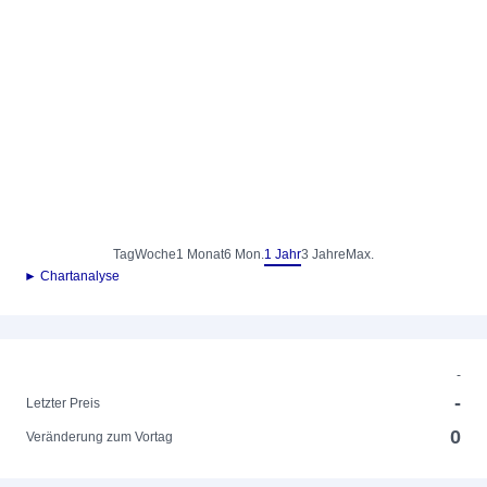
Tag
Woche
1 Monat
6 Mon.
1 Jahr
3 Jahre
Max.
► Chartanalyse
-
-
Letzter Preis
0
Veränderung zum Vortag