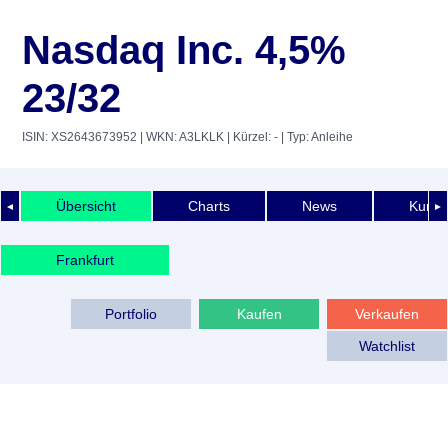
Nasdaq Inc. 4,5%
23/32
ISIN: XS2643673952
| WKN: A3LKLK
| Kürzel: -
| Typ: Anleihe
Übersicht
Charts
News
Kurshi
◄
►
Frankfurt
Portfolio
Kaufen
Verkaufen
Watchlist