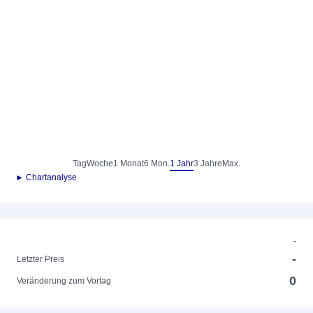
Tag
Woche
1 Monat
6 Mon.
1 Jahr
3 Jahre
Max.
► Chartanalyse
-
-
Letzter Preis
0
Veränderung zum Vortag