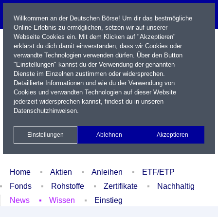
Willkommen an der Deutschen Börse! Um dir das bestmögliche
Online-Erlebnis zu ermöglichen, setzen wir auf unserer
Webseite Cookies ein. Mit dem Klicken auf "Akzeptieren"
erklärst du dich damit einverstanden, dass wir Cookies oder
verwandte Technologien verwenden dürfen. Über den Button
"Einstellungen" kannst du der Verwendung der genannten
Dienste im Einzelnen zustimmen oder widersprechen.
Detaillierte Informationen und wie du der Verwendung von
Cookies und verwandten Technologien auf dieser Website
Name / WKN / ISIN / Kürzel
jederzeit widersprechen kannst, findest du in unseren
Datenschutzhinweisen
.
Newsletter
Kontakt
English
Einstellungen
Ablehnen
Akzeptieren
Xetra Realtime
Watchlist
Portfolio
Login
Home
Aktien
Anleihen
ETF/ETP
Fonds
Rohstoffe
Zertifikate
Nachhaltig
News
Wissen
Einstieg