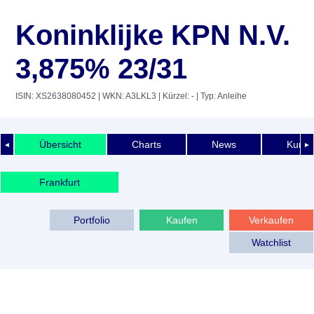
Koninklijke KPN N.V.
3,875% 23/31
ISIN: XS2638080452
| WKN: A3LKL3
| Kürzel: -
| Typ: Anleihe
Übersicht
Charts
News
Kurshi
◄
►
Frankfurt
Portfolio
Kaufen
Verkaufen
Watchlist