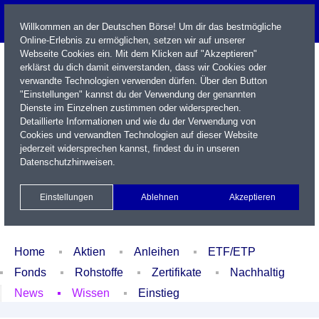
Willkommen an der Deutschen Börse! Um dir das bestmögliche
Online-Erlebnis zu ermöglichen, setzen wir auf unserer
Webseite Cookies ein. Mit dem Klicken auf "Akzeptieren"
erklärst du dich damit einverstanden, dass wir Cookies oder
verwandte Technologien verwenden dürfen. Über den Button
"Einstellungen" kannst du der Verwendung der genannten
Dienste im Einzelnen zustimmen oder widersprechen.
Detaillierte Informationen und wie du der Verwendung von
Cookies und verwandten Technologien auf dieser Website
Name / WKN / ISIN / Kürzel
jederzeit widersprechen kannst, findest du in unseren
Datenschutzhinweisen
.
Newsletter
Kontakt
English
Einstellungen
Ablehnen
Akzeptieren
Xetra Realtime
Watchlist
Portfolio
Login
Home
Aktien
Anleihen
ETF/ETP
Fonds
Rohstoffe
Zertifikate
Nachhaltig
News
Wissen
Einstieg