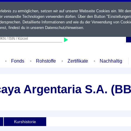
ebnis zu ermöglichen, setzen wir auf unserer Webseite Cookies ein. Mit de
der verwandte Technologien verwenden dürfen. Über den Button "Einstellungen
ersprechen. Detaillierte Informationen und wie du der Verwendung von Cooki
nst, findest du in unseren
Datenschutzhinweisen
.
KN / ISIN / Kürzel
Fonds
Rohstoffe
Zertifikate
Nachhaltig
aya Argentaria S.A. (B
Kurshistorie