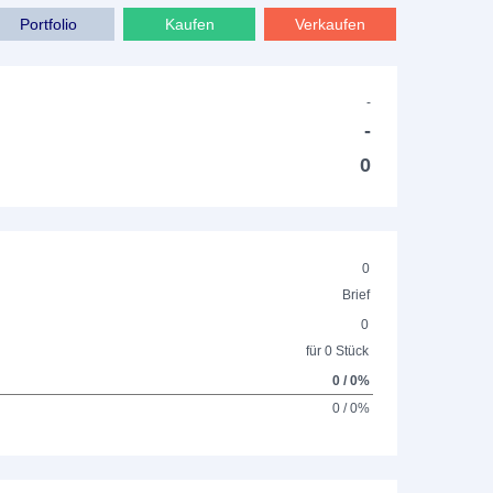
Portfolio
Kaufen
Verkaufen
-
-
0
0
Brief
0
für 0 Stück
0 / 0%
0 / 0%