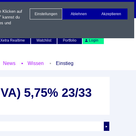
m Klicken auf
Einstellungen
Ablehnen
Akzeptieren
" kannst du
es und
Newsletter
Kontakt
English
Xetra Realtime
Watchlist
Portfolio
Login
News
Wissen
Einstieg
BVA) 5,75% 23/33
►