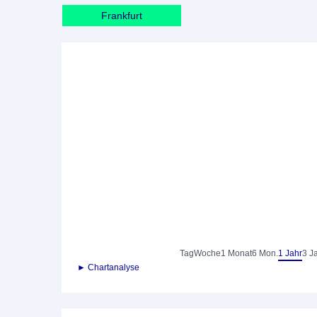
Frankfurt
Tag
Woche
1 Monat
6 Mon.
1 Jahr
3 J
► Chartanalyse