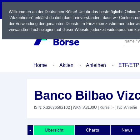
LIVE
Willkommen an der Deutschen Börse! Um dir das bestmögliche Online-Erl
"Akzeptieren" erklärst du dich damit einverstanden, dass wir Cookies o
der Verwendung der genannten Dienste im Einzelnen zustimmen oder wid
verwandten Technologien auf dieser Website jederzeit widersprechen kan
Name / W
Home
Aktien
Anleihen
ETF/ETP
Banco Bilbao Vizc
ISIN: XS2636592102
| WKN: A3LJ0U
| Kürzel: -
| Typ: Anleihe
Übersicht
Charts
News
◄