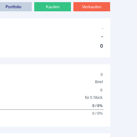
Portfolio
Kaufen
Verkaufen
-
-
0
0
Brief
0
für 0 Stück
0 / 0%
0 / 0%