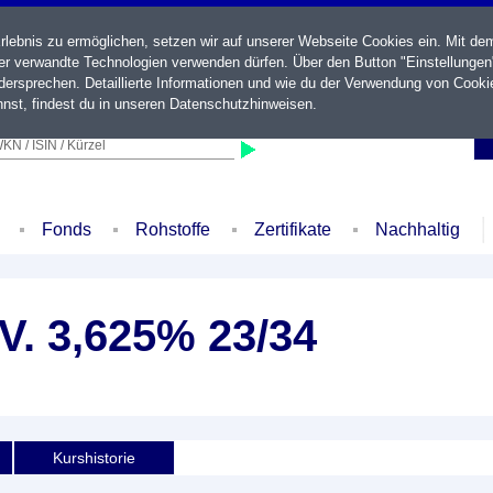
ebnis zu ermöglichen, setzen wir auf unserer Webseite Cookies ein. Mit de
der verwandte Technologien verwenden dürfen. Über den Button "Einstellungen
ersprechen. Detaillierte Informationen und wie du der Verwendung von Cooki
nst, findest du in unseren
Datenschutzhinweisen
.
KN / ISIN / Kürzel
Fonds
Rohstoffe
Zertifikate
Nachhaltig
V. 3,625% 23/34
Kurshistorie