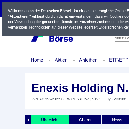
LIVE
Willkommen an der Deutschen Börse! Um dir das bestmögliche Online-Erl
"Akzeptieren" erklärst du dich damit einverstanden, dass wir Cookies o
der Verwendung der genannten Dienste im Einzelnen zustimmen oder wid
verwandten Technologien auf dieser Website jederzeit widersprechen kan
Name / W
Home
Aktien
Anleihen
ETF/ETP
Enexis Holding N.
ISIN: XS2634616572
| WKN: A3LJS2
| Kürzel: -
| Typ: Anleihe
Übersicht
Charts
News
◄