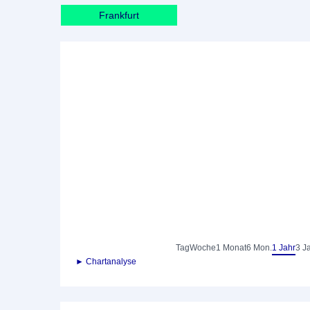
Frankfurt
Tag
Woche
1 Monat
6 Mon.
1 Jahr
3 J
► Chartanalyse