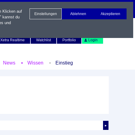
m Klicken auf
Einstellungen
Ablehnen
Akzeptieren
" kannst du
es und
Newsletter
Kontakt
English
Xetra Realtime
Watchlist
Portfolio
Login
News
Wissen
Einstieg
►