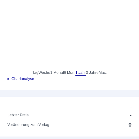
Tag
Woche
1 Monat
6 Mon.
1 Jahr
3 Jahre
Max.
► Chartanalyse
-
-
Letzter Preis
0
Veränderung zum Vortag