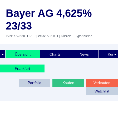
Bayer AG 4,625%
23/33
ISIN: XS2630111719
| WKN: A351U1
| Kürzel: -
| Typ: Anleihe
Übersicht
Charts
News
Kurshi
◄
►
Frankfurt
Portfolio
Kaufen
Verkaufen
Watchlist