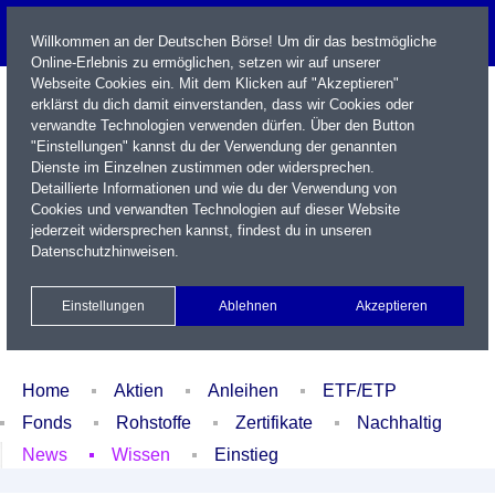
Willkommen an der Deutschen Börse! Um dir das bestmögliche
Online-Erlebnis zu ermöglichen, setzen wir auf unserer
Webseite Cookies ein. Mit dem Klicken auf "Akzeptieren"
erklärst du dich damit einverstanden, dass wir Cookies oder
verwandte Technologien verwenden dürfen. Über den Button
"Einstellungen" kannst du der Verwendung der genannten
Dienste im Einzelnen zustimmen oder widersprechen.
Detaillierte Informationen und wie du der Verwendung von
Cookies und verwandten Technologien auf dieser Website
Name / WKN / ISIN / Kürzel
jederzeit widersprechen kannst, findest du in unseren
Datenschutzhinweisen
.
Newsletter
Kontakt
English
Einstellungen
Ablehnen
Akzeptieren
Xetra Realtime
Watchlist
Portfolio
Login
Home
Aktien
Anleihen
ETF/ETP
Fonds
Rohstoffe
Zertifikate
Nachhaltig
News
Wissen
Einstieg