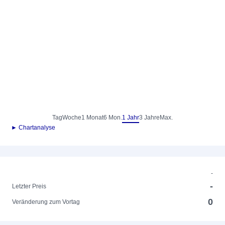
Tag
Woche
1 Monat
6 Mon.
1 Jahr
3 Jahre
Max.
► Chartanalyse
-
-
Letzter Preis
0
Veränderung zum Vortag