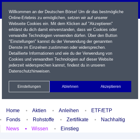
Willkommen an der Deutschen Börse! Um dir das bestmögliche
Online-Erlebnis zu ermöglichen, setzen wir auf unserer
Webseite Cookies ein. Mit dem Klicken auf "Akzeptieren"
erklärst du dich damit einverstanden, dass wir Cookies oder
verwandte Technologien verwenden dürfen. Über den Button
"Einstellungen" kannst du der Verwendung der genannten
Dienste im Einzelnen zustimmen oder widersprechen.
Detaillierte Informationen und wie du der Verwendung von
Cookies und verwandten Technologien auf dieser Website
Name / WKN / ISIN / Kürzel
jederzeit widersprechen kannst, findest du in unseren
Datenschutzhinweisen
.
Newsletter
Kontakt
English
Einstellungen
Ablehnen
Akzeptieren
Xetra Realtime
Watchlist
Portfolio
Login
Home
Aktien
Anleihen
ETF/ETP
Fonds
Rohstoffe
Zertifikate
Nachhaltig
News
Wissen
Einstieg