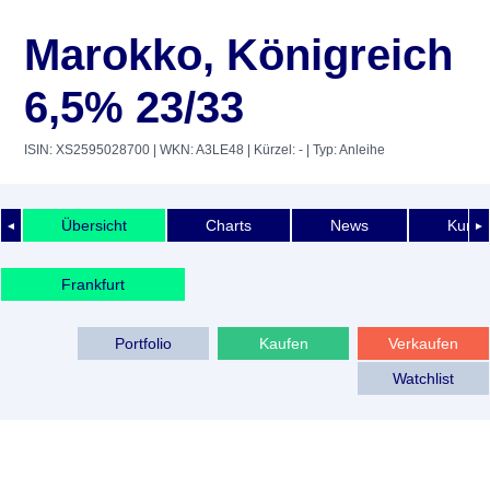
Marokko, Königreich
6,5% 23/33
ISIN: XS2595028700
| WKN: A3LE48
| Kürzel: -
| Typ: Anleihe
Übersicht
Charts
News
Kurshi
◄
►
Frankfurt
Portfolio
Kaufen
Verkaufen
Watchlist