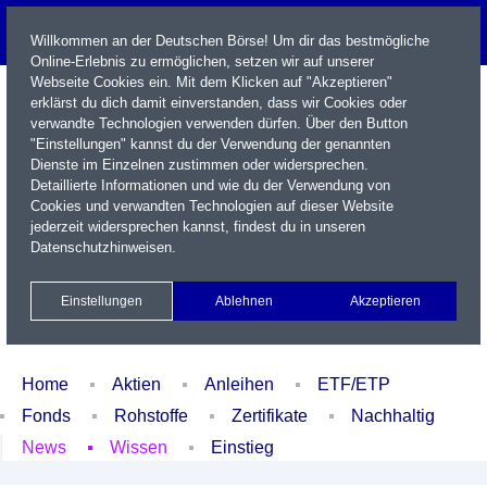
Willkommen an der Deutschen Börse! Um dir das bestmögliche
Online-Erlebnis zu ermöglichen, setzen wir auf unserer
Webseite Cookies ein. Mit dem Klicken auf "Akzeptieren"
erklärst du dich damit einverstanden, dass wir Cookies oder
verwandte Technologien verwenden dürfen. Über den Button
"Einstellungen" kannst du der Verwendung der genannten
Dienste im Einzelnen zustimmen oder widersprechen.
Detaillierte Informationen und wie du der Verwendung von
Cookies und verwandten Technologien auf dieser Website
Name / WKN / ISIN / Kürzel
jederzeit widersprechen kannst, findest du in unseren
Datenschutzhinweisen
.
Newsletter
Kontakt
English
Einstellungen
Ablehnen
Akzeptieren
Xetra Realtime
Watchlist
Portfolio
Login
Home
Aktien
Anleihen
ETF/ETP
Fonds
Rohstoffe
Zertifikate
Nachhaltig
News
Wissen
Einstieg