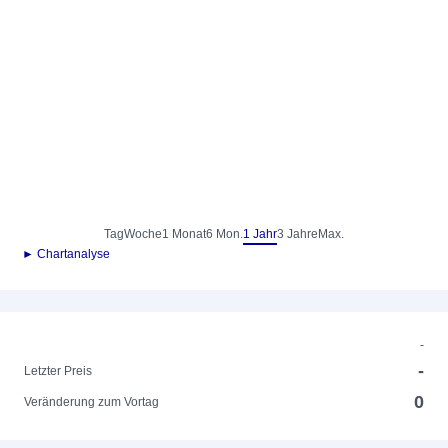
Tag
Woche
1 Monat
6 Mon.
1 Jahr
3 Jahre
Max.
► Chartanalyse
-
-
Letzter Preis
0
Veränderung zum Vortag