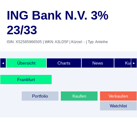
ING Bank N.V. 3%
23/33
ISIN: XS2585966505
| WKN: A3LD5F
| Kürzel: -
| Typ: Anleihe
Übersicht
Charts
News
Kurshi
◄
►
Frankfurt
Portfolio
Kaufen
Verkaufen
Watchlist