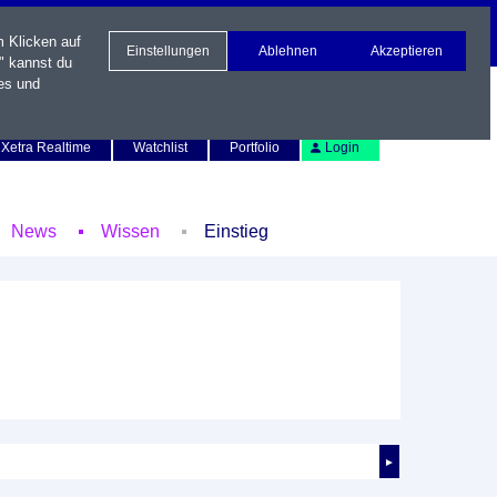
m Klicken auf
Einstellungen
Ablehnen
Akzeptieren
" kannst du
es und
Newsletter
Kontakt
English
Xetra Realtime
Watchlist
Portfolio
Login
News
Wissen
Einstieg
►