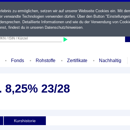
ebnis zu ermöglichen, setzen wir auf unserer Webseite Cookies ein. Mit de
der verwandte Technologien verwenden dürfen. Über den Button "Einstellungen
ersprechen. Detaillierte Informationen und wie du der Verwendung von Cooki
nst, findest du in unseren
Datenschutzhinweisen
.
KN / ISIN / Kürzel
Fonds
Rohstoffe
Zertifikate
Nachhaltig
. 8,25% 23/28
Kurshistorie