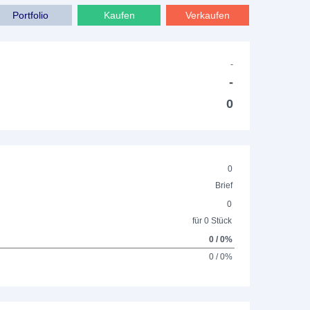
Portfolio
Kaufen
Verkaufen
-
-
0
0
Brief
0
für 0 Stück
0 / 0%
0 / 0%