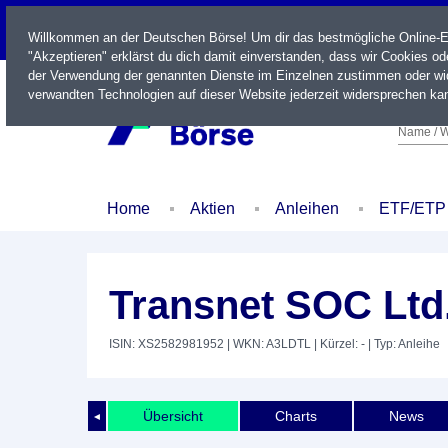
LIVE
Willkommen an der Deutschen Börse! Um dir das bestmögliche Online-Erl
"Akzeptieren" erklärst du dich damit einverstanden, dass wir Cookies o
der Verwendung der genannten Dienste im Einzelnen zustimmen oder wid
verwandten Technologien auf dieser Website jederzeit widersprechen kan
Name / W
Home
Aktien
Anleihen
ETF/ETP
Transnet SOC Ltd
ISIN: XS2582981952
| WKN: A3LDTL
| Kürzel: -
| Typ: Anleihe
Übersicht
Charts
News
◄