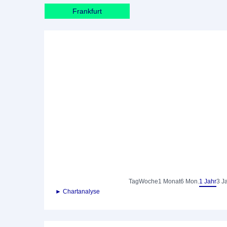
Frankfurt
Tag
Woche
1 Monat
6 Mon.
1 Jahr
3 J
► Chartanalyse