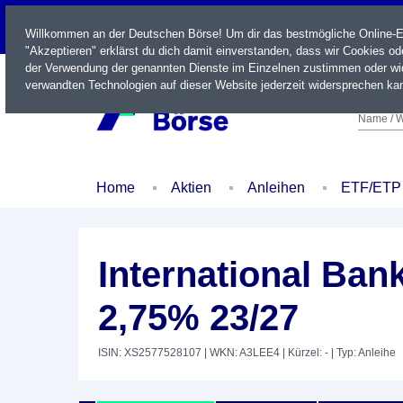
LIVE
Willkommen an der Deutschen Börse! Um dir das bestmögliche Online-Erl
"Akzeptieren" erklärst du dich damit einverstanden, dass wir Cookies o
der Verwendung der genannten Dienste im Einzelnen zustimmen oder wid
verwandten Technologien auf dieser Website jederzeit widersprechen kan
Name / W
Home
Aktien
Anleihen
ETF/ETP
International Ban
2,75% 23/27
ISIN: XS2577528107
| WKN: A3LEE4
| Kürzel: -
| Typ: Anleihe