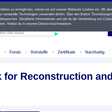
ebnis zu ermöglichen, setzen wir auf unserer Webseite Cookies ein. Mit de
der verwandte Technologien verwenden dürfen. Über den Button "Einstellungen
ersprechen. Detaillierte Informationen und wie du der Verwendung von Cooki
nst, findest du in unseren
Datenschutzhinweisen
.
KN / ISIN / Kürzel
Fonds
Rohstoffe
Zertifikate
Nachhaltig
k for Reconstruction a