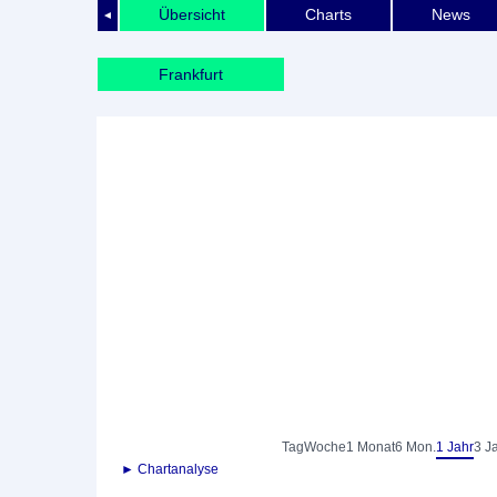
Übersicht
Charts
News
◄
Frankfurt
Tag
Woche
1 Monat
6 Mon.
1 Jahr
3 J
► Chartanalyse