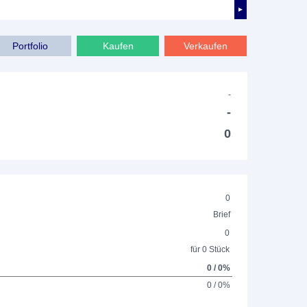
►
Portfolio
Kaufen
Verkaufen
-
-
0
0
Brief
0
für 0 Stück
0 / 0%
0 / 0%