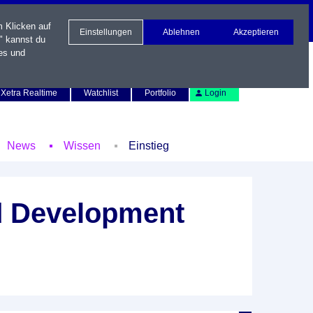
m Klicken auf
Einstellungen
Ablehnen
Akzeptieren
" kannst du
es und
Newsletter
Kontakt
English
Xetra Realtime
Watchlist
Portfolio
Login
News
Wissen
Einstieg
nd Development