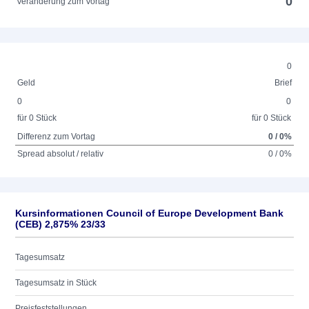
0
Veränderung zum Vortag
0
Geld
Brief
0
0
für 0 Stück
für 0 Stück
Differenz zum Vortag
0 / 0%
Spread absolut / relativ
0 / 0%
Kursinformationen Council of Europe Development Bank
(CEB) 2,875% 23/33
Tagesumsatz
Tagesumsatz in Stück
Preisfeststellungen