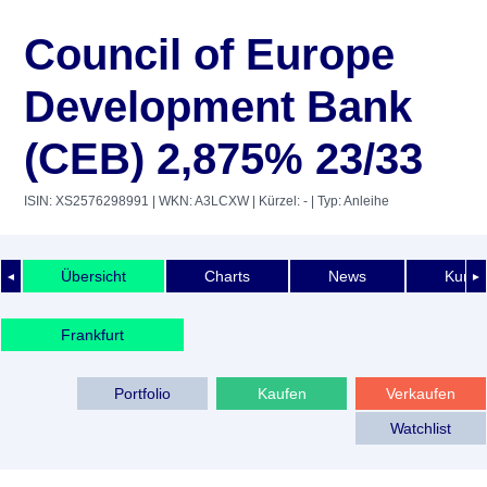
Council of Europe
Development Bank
(CEB) 2,875% 23/33
ISIN: XS2576298991
| WKN: A3LCXW
| Kürzel: -
| Typ: Anleihe
Übersicht
Charts
News
Kurshi
◄
►
Frankfurt
Portfolio
Kaufen
Verkaufen
Watchlist