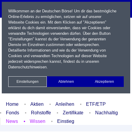
Willkommen an der Deutschen Börse! Um dir das bestmögliche
Online-Erlebnis zu ermöglichen, setzen wir auf unserer
Webseite Cookies ein. Mit dem Klicken auf "Akzeptieren"
erklärst du dich damit einverstanden, dass wir Cookies oder
verwandte Technologien verwenden dürfen. Über den Button
"Einstellungen" kannst du der Verwendung der genannten
Dienste im Einzelnen zustimmen oder widersprechen.
Detaillierte Informationen und wie du der Verwendung von
Cookies und verwandten Technologien auf dieser Website
Name / WKN / ISIN / Kürzel
jederzeit widersprechen kannst, findest du in unseren
Datenschutzhinweisen
.
Newsletter
Kontakt
English
Einstellungen
Ablehnen
Akzeptieren
Xetra Realtime
Watchlist
Portfolio
Login
Home
Aktien
Anleihen
ETF/ETP
Fonds
Rohstoffe
Zertifikate
Nachhaltig
News
Wissen
Einstieg