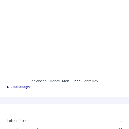
Tag
Woche
1 Monat
6 Mon.
1 Jahr
3 Jahre
Max.
► Chartanalyse
-
-
Letzter Preis