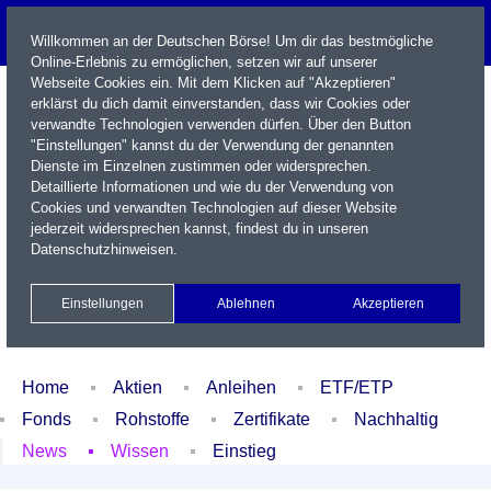
Willkommen an der Deutschen Börse! Um dir das bestmögliche
Online-Erlebnis zu ermöglichen, setzen wir auf unserer
Webseite Cookies ein. Mit dem Klicken auf "Akzeptieren"
erklärst du dich damit einverstanden, dass wir Cookies oder
verwandte Technologien verwenden dürfen. Über den Button
"Einstellungen" kannst du der Verwendung der genannten
Dienste im Einzelnen zustimmen oder widersprechen.
Detaillierte Informationen und wie du der Verwendung von
Cookies und verwandten Technologien auf dieser Website
Name / WKN / ISIN / Kürzel
jederzeit widersprechen kannst, findest du in unseren
Datenschutzhinweisen
.
Newsletter
Kontakt
English
Einstellungen
Ablehnen
Akzeptieren
Xetra Realtime
Watchlist
Portfolio
Login
Home
Aktien
Anleihen
ETF/ETP
Fonds
Rohstoffe
Zertifikate
Nachhaltig
News
Wissen
Einstieg