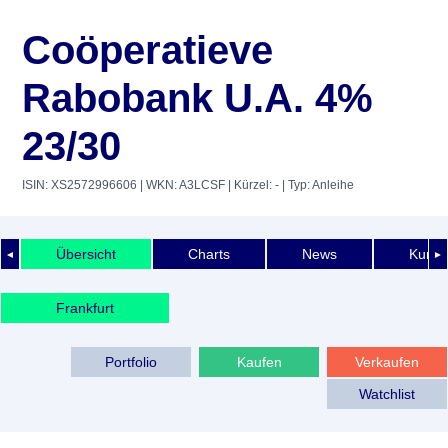
Coöperatieve
Rabobank U.A. 4%
23/30
ISIN: XS2572996606
| WKN: A3LCSF
| Kürzel: -
| Typ: Anleihe
Übersicht
Charts
News
Kurshi
◄
►
Frankfurt
Portfolio
Kaufen
Verkaufen
Watchlist