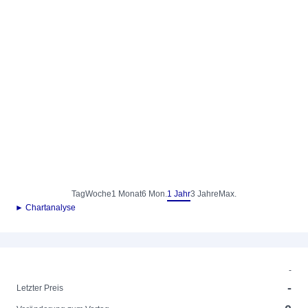
Tag
Woche
1 Monat
6 Mon.
1 Jahr
3 Jahre
Max.
► Chartanalyse
-
-
Letzter Preis