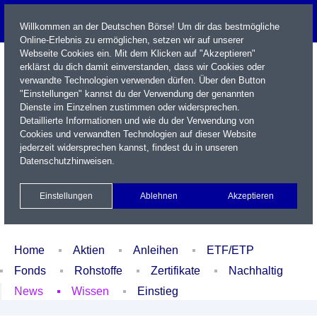
Willkommen an der Deutschen Börse! Um dir das bestmögliche
Online-Erlebnis zu ermöglichen, setzen wir auf unserer
Webseite Cookies ein. Mit dem Klicken auf "Akzeptieren"
erklärst du dich damit einverstanden, dass wir Cookies oder
verwandte Technologien verwenden dürfen. Über den Button
"Einstellungen" kannst du der Verwendung der genannten
Dienste im Einzelnen zustimmen oder widersprechen.
Detaillierte Informationen und wie du der Verwendung von
Cookies und verwandten Technologien auf dieser Website
Name / WKN / ISIN / Kürzel
jederzeit widersprechen kannst, findest du in unseren
Datenschutzhinweisen
.
Newsletter
Kontakt
English
Einstellungen
Ablehnen
Akzeptieren
Xetra Realtime
Watchlist
Portfolio
Login
Home
Aktien
Anleihen
ETF/ETP
Fonds
Rohstoffe
Zertifikate
Nachhaltig
News
Wissen
Einstieg