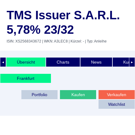
TMS Issuer S.A.R.L.
5,78% 23/32
ISIN: XS2568343672
| WKN: A3LEC8
| Kürzel: -
| Typ: Anleihe
Übersicht
Charts
News
Kurshi
◄
►
Frankfurt
Portfolio
Kaufen
Verkaufen
Watchlist