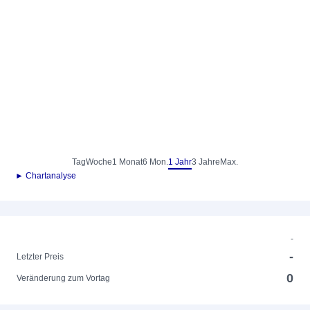
Tag
Woche
1 Monat
6 Mon.
1 Jahr
3 Jahre
Max.
► Chartanalyse
-
-
Letzter Preis
0
Veränderung zum Vortag