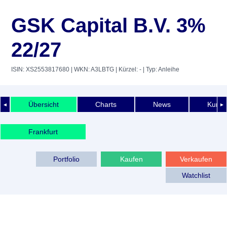
GSK Capital B.V. 3%
22/27
ISIN: XS2553817680
| WKN: A3LBTG
| Kürzel: -
| Typ: Anleihe
Übersicht
Charts
News
Kurshi
◄
►
Frankfurt
Portfolio
Kaufen
Verkaufen
Watchlist