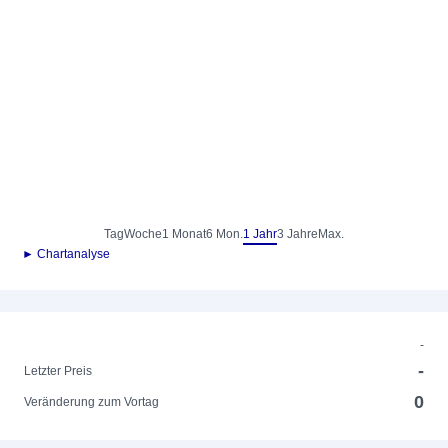
Tag
Woche
1 Monat
6 Mon.
1 Jahr
3 Jahre
Max.
► Chartanalyse
-
-
Letzter Preis
0
Veränderung zum Vortag