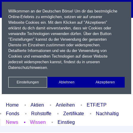
Willkommen an der Deutschen Börse! Um dir das bestmögliche
Online-Erlebnis zu ermöglichen, setzen wir auf unserer
Webseite Cookies ein. Mit dem Klicken auf "Akzeptieren"
erklärst du dich damit einverstanden, dass wir Cookies oder
verwandte Technologien verwenden dürfen. Über den Button
"Einstellungen" kannst du der Verwendung der genannten
Dienste im Einzelnen zustimmen oder widersprechen.
Detaillierte Informationen und wie du der Verwendung von
Cookies und verwandten Technologien auf dieser Website
Name / WKN / ISIN / Kürzel
jederzeit widersprechen kannst, findest du in unseren
Datenschutzhinweisen
.
Newsletter
Kontakt
English
Einstellungen
Ablehnen
Akzeptieren
Xetra Realtime
Watchlist
Portfolio
Login
Home
Aktien
Anleihen
ETF/ETP
Fonds
Rohstoffe
Zertifikate
Nachhaltig
News
Wissen
Einstieg