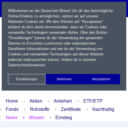
Willkommen an der Deutschen Börse! Um dir das bestmögliche
Online-Erlebnis zu ermöglichen, setzen wir auf unserer
Webseite Cookies ein. Mit dem Klicken auf "Akzeptieren"
erklärst du dich damit einverstanden, dass wir Cookies oder
verwandte Technologien verwenden dürfen. Über den Button
"Einstellungen" kannst du der Verwendung der genannten
Dienste im Einzelnen zustimmen oder widersprechen.
Detaillierte Informationen und wie du der Verwendung von
Cookies und verwandten Technologien auf dieser Website
Name / WKN / ISIN / Kürzel
jederzeit widersprechen kannst, findest du in unseren
Datenschutzhinweisen
.
Newsletter
Kontakt
English
Einstellungen
Ablehnen
Akzeptieren
Xetra Realtime
Watchlist
Portfolio
Login
Home
Aktien
Anleihen
ETF/ETP
Fonds
Rohstoffe
Zertifikate
Nachhaltig
News
Wissen
Einstieg