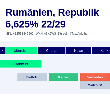
Rumänien, Republik
6,625% 22/29
ISIN: XS2538442562
| WKN: A3K9WS
| Kürzel: -
| Typ: Anleihe
Übersicht
Charts
News
Kurshi
◄
►
Frankfurt
Portfolio
Kaufen
Verkaufen
Watchlist