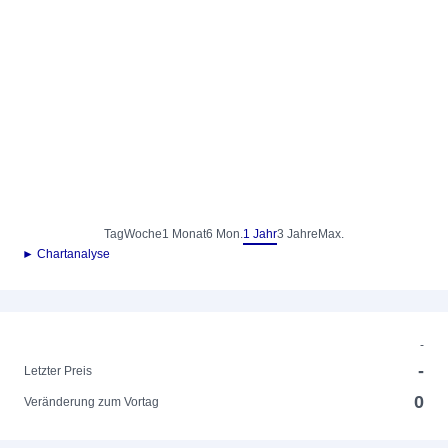
Tag
Woche
1 Monat
6 Mon.
1 Jahr
3 Jahre
Max.
► Chartanalyse
-
-
Letzter Preis
0
Veränderung zum Vortag