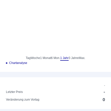
Tag
Woche
1 Monat
6 Mon.
1 Jahr
3 Jahre
Max.
► Chartanalyse
-
-
Letzter Preis
0
Veränderung zum Vortag