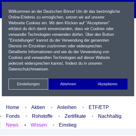
Willkommen an der Deutschen Börse! Um dir das bestmögliche
Online-Erlebnis zu ermöglichen, setzen wir auf unserer
Webseite Cookies ein. Mit dem Klicken auf "Akzeptieren"
erklärst du dich damit einverstanden, dass wir Cookies oder
verwandte Technologien verwenden dürfen. Über den Button
"Einstellungen" kannst du der Verwendung der genannten
Dienste im Einzelnen zustimmen oder widersprechen.
Detaillierte Informationen und wie du der Verwendung von
Cookies und verwandten Technologien auf dieser Website
Name / WKN / ISIN / Kürzel
jederzeit widersprechen kannst, findest du in unseren
Datenschutzhinweisen
.
Newsletter
Kontakt
English
Einstellungen
Ablehnen
Akzeptieren
Xetra Realtime
Watchlist
Portfolio
Login
Home
Aktien
Anleihen
ETF/ETP
Fonds
Rohstoffe
Zertifikate
Nachhaltig
News
Wissen
Einstieg