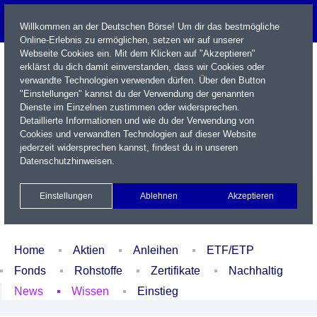
Willkommen an der Deutschen Börse! Um dir das bestmögliche
Online-Erlebnis zu ermöglichen, setzen wir auf unserer
Webseite Cookies ein. Mit dem Klicken auf "Akzeptieren"
erklärst du dich damit einverstanden, dass wir Cookies oder
verwandte Technologien verwenden dürfen. Über den Button
"Einstellungen" kannst du der Verwendung der genannten
Dienste im Einzelnen zustimmen oder widersprechen.
Detaillierte Informationen und wie du der Verwendung von
Cookies und verwandten Technologien auf dieser Website
Name / WKN / ISIN / Kürzel
jederzeit widersprechen kannst, findest du in unseren
Datenschutzhinweisen
.
Newsletter
Kontakt
English
Einstellungen
Ablehnen
Akzeptieren
Xetra Realtime
Watchlist
Portfolio
Login
Home
Aktien
Anleihen
ETF/ETP
Fonds
Rohstoffe
Zertifikate
Nachhaltig
News
Wissen
Einstieg