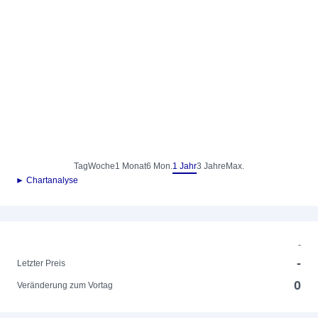
Tag
Woche
1 Monat
6 Mon.
1 Jahr
3 Jahre
Max.
► Chartanalyse
-
-
Letzter Preis
0
Veränderung zum Vortag