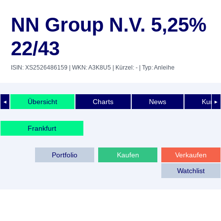
NN Group N.V. 5,25%
22/43
ISIN: XS2526486159
| WKN: A3K8U5
| Kürzel: -
| Typ: Anleihe
Übersicht
Charts
News
Kurshi
◄
►
Frankfurt
Portfolio
Kaufen
Verkaufen
Watchlist