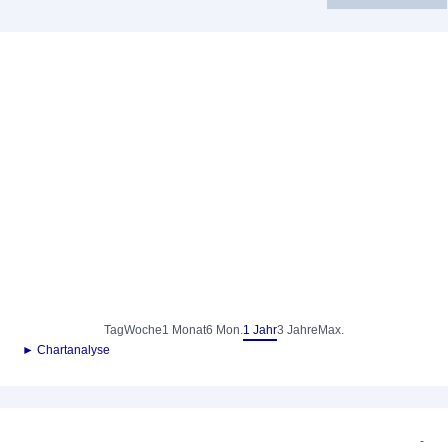
Tag
Woche
1 Monat
6 Mon.
1 Jahr
3 Jahre
Max.
► Chartanalyse
-