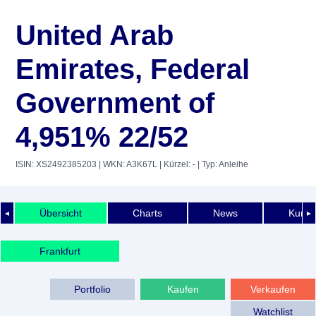
United Arab
Emirates, Federal
Government of
4,951% 22/52
ISIN: XS2492385203
| WKN: A3K67L
| Kürzel: -
| Typ: Anleihe
Übersicht
Charts
News
Kurshi
◄
►
Frankfurt
Portfolio
Kaufen
Verkaufen
Watchlist