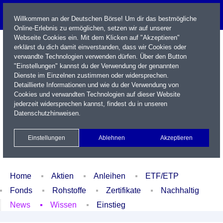
Willkommen an der Deutschen Börse! Um dir das bestmögliche
Online-Erlebnis zu ermöglichen, setzen wir auf unserer
Webseite Cookies ein. Mit dem Klicken auf "Akzeptieren"
erklärst du dich damit einverstanden, dass wir Cookies oder
verwandte Technologien verwenden dürfen. Über den Button
"Einstellungen" kannst du der Verwendung der genannten
Dienste im Einzelnen zustimmen oder widersprechen.
Detaillierte Informationen und wie du der Verwendung von
Cookies und verwandten Technologien auf dieser Website
Name / WKN / ISIN / Kürzel
jederzeit widersprechen kannst, findest du in unseren
Datenschutzhinweisen
.
Newsletter
Kontakt
English
Einstellungen
Ablehnen
Akzeptieren
Xetra Realtime
Watchlist
Portfolio
Login
Home
Aktien
Anleihen
ETF/ETP
Fonds
Rohstoffe
Zertifikate
Nachhaltig
News
Wissen
Einstieg