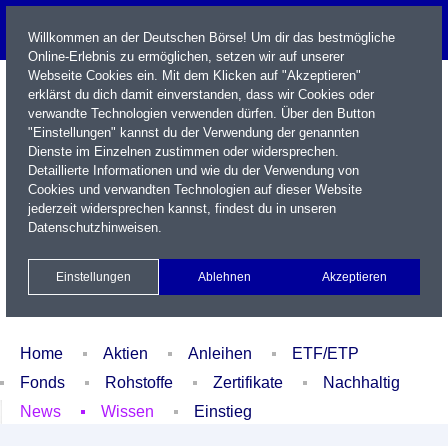
Willkommen an der Deutschen Börse! Um dir das bestmögliche
Online-Erlebnis zu ermöglichen, setzen wir auf unserer
Webseite Cookies ein. Mit dem Klicken auf "Akzeptieren"
erklärst du dich damit einverstanden, dass wir Cookies oder
verwandte Technologien verwenden dürfen. Über den Button
"Einstellungen" kannst du der Verwendung der genannten
Dienste im Einzelnen zustimmen oder widersprechen.
Detaillierte Informationen und wie du der Verwendung von
Cookies und verwandten Technologien auf dieser Website
Name / WKN / ISIN / Kürzel
jederzeit widersprechen kannst, findest du in unseren
Datenschutzhinweisen
.
Newsletter
Kontakt
English
Einstellungen
Ablehnen
Akzeptieren
Xetra Realtime
Watchlist
Portfolio
Login
Home
Aktien
Anleihen
ETF/ETP
Fonds
Rohstoffe
Zertifikate
Nachhaltig
News
Wissen
Einstieg