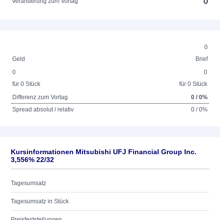
0
Veränderung zum Vortag
0
Geld
Brief
0
0
für 0 Stück
für 0 Stück
Differenz zum Vortag
0 / 0%
Spread absolut / relativ
0 / 0%
Kursinformationen Mitsubishi UFJ Financial Group Inc.
3,556% 22/32
Tagesumsatz
Tagesumsatz in Stück
Preisfeststellungen