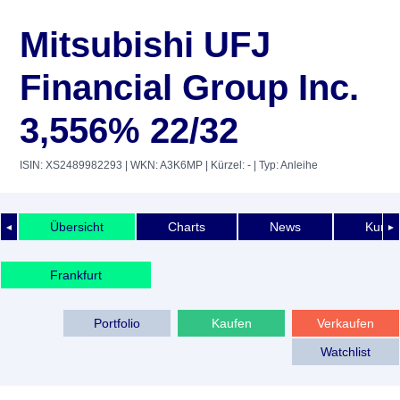
Mitsubishi UFJ
Financial Group Inc.
3,556% 22/32
ISIN: XS2489982293
| WKN: A3K6MP
| Kürzel: -
| Typ: Anleihe
Übersicht
Charts
News
Kurshi
◄
►
Frankfurt
Portfolio
Kaufen
Verkaufen
Watchlist