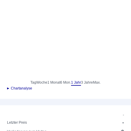
Tag
Woche
1 Monat
6 Mon.
1 Jahr
3 Jahre
Max.
► Chartanalyse
-
-
Letzter Preis