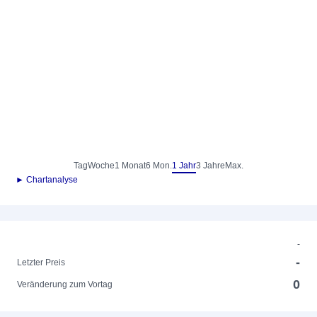
Tag
Woche
1 Monat
6 Mon.
1 Jahr
3 Jahre
Max.
► Chartanalyse
-
-
Letzter Preis
0
Veränderung zum Vortag