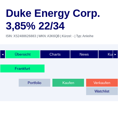
Duke Energy Corp.
3,85% 22/34
ISIN: XS2488626883
| WKN: A3K6QB
| Kürzel: -
| Typ: Anleihe
Übersicht
Charts
News
Kurshi
◄
►
Frankfurt
Portfolio
Kaufen
Verkaufen
Watchlist