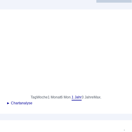
Tag
Woche
1 Monat
6 Mon.
1 Jahr
3 Jahre
Max.
► Chartanalyse
-