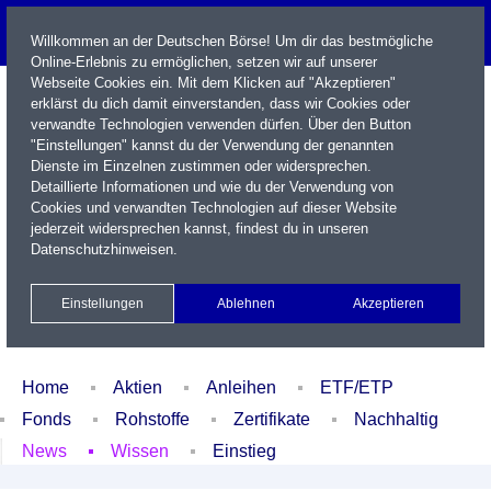
Willkommen an der Deutschen Börse! Um dir das bestmögliche
Online-Erlebnis zu ermöglichen, setzen wir auf unserer
Webseite Cookies ein. Mit dem Klicken auf "Akzeptieren"
erklärst du dich damit einverstanden, dass wir Cookies oder
verwandte Technologien verwenden dürfen. Über den Button
"Einstellungen" kannst du der Verwendung der genannten
Dienste im Einzelnen zustimmen oder widersprechen.
Detaillierte Informationen und wie du der Verwendung von
Cookies und verwandten Technologien auf dieser Website
Name / WKN / ISIN / Kürzel
jederzeit widersprechen kannst, findest du in unseren
Datenschutzhinweisen
.
Newsletter
Kontakt
English
Einstellungen
Ablehnen
Akzeptieren
Xetra Realtime
Watchlist
Portfolio
Login
Home
Aktien
Anleihen
ETF/ETP
Fonds
Rohstoffe
Zertifikate
Nachhaltig
News
Wissen
Einstieg