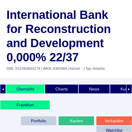
International Bank
for Reconstruction
and Development
0,000% 22/37
ISIN: XS2483844176
| WKN: A3K5WA
| Kürzel: -
| Typ: Anleihe
Übersicht
Charts
News
Kurshi
◄
►
Frankfurt
Portfolio
Kaufen
Verkaufen
Watchlist