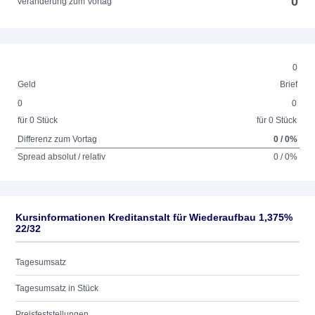
0
Veränderung zum Vortag
0
Geld
Brief
0
0
für 0 Stück
für 0 Stück
Differenz zum Vortag
0 / 0%
Spread absolut / relativ
0 / 0%
Kursinformationen Kreditanstalt für Wiederaufbau 1,375%
22/32
Tagesumsatz
Tagesumsatz in Stück
Preisfeststellungen