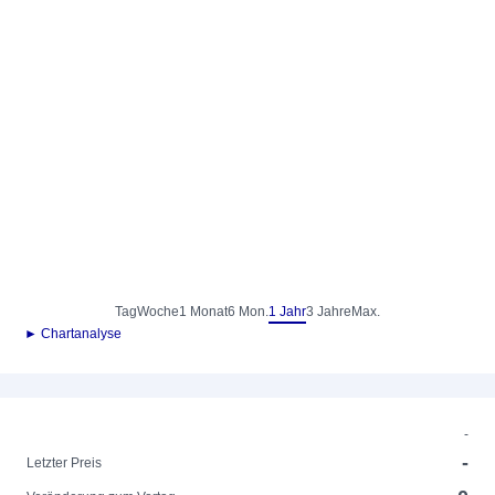
Tag
Woche
1 Monat
6 Mon.
1 Jahr
3 Jahre
Max.
► Chartanalyse
-
-
Letzter Preis