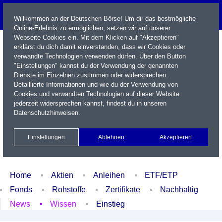
Willkommen an der Deutschen Börse! Um dir das bestmögliche
Online-Erlebnis zu ermöglichen, setzen wir auf unserer
Webseite Cookies ein. Mit dem Klicken auf "Akzeptieren"
erklärst du dich damit einverstanden, dass wir Cookies oder
verwandte Technologien verwenden dürfen. Über den Button
"Einstellungen" kannst du der Verwendung der genannten
Dienste im Einzelnen zustimmen oder widersprechen.
Detaillierte Informationen und wie du der Verwendung von
Cookies und verwandten Technologien auf dieser Website
Name / WKN / ISIN / Kürzel
jederzeit widersprechen kannst, findest du in unseren
Datenschutzhinweisen
.
Newsletter
Kontakt
English
Einstellungen
Ablehnen
Akzeptieren
Xetra Realtime
Watchlist
Portfolio
Login
Home
Aktien
Anleihen
ETF/ETP
Fonds
Rohstoffe
Zertifikate
Nachhaltig
News
Wissen
Einstieg