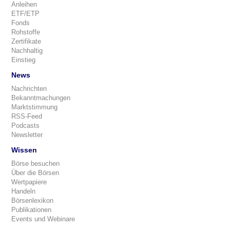
Anleihen
ETF/ETP
Fonds
Rohstoffe
Zertifikate
Nachhaltig
Einstieg
News
Nachrichten
Bekanntmachungen
Marktstimmung
RSS-Feed
Podcasts
Newsletter
Wissen
Börse besuchen
Über die Börsen
Wertpapiere
Handeln
Börsenlexikon
Publikationen
Events und Webinare