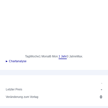
Tag
Woche
1 Monat
6 Mon.
1 Jahr
3 Jahre
Max.
► Chartanalyse
-
-
Letzter Preis
0
Veränderung zum Vortag