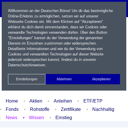
Willkommen an der Deutschen Börse! Um dir das bestmögliche
Online-Erlebnis zu ermöglichen, setzen wir auf unserer
Webseite Cookies ein. Mit dem Klicken auf "Akzeptieren"
erklärst du dich damit einverstanden, dass wir Cookies oder
verwandte Technologien verwenden dürfen. Über den Button
"Einstellungen" kannst du der Verwendung der genannten
Dienste im Einzelnen zustimmen oder widersprechen.
Detaillierte Informationen und wie du der Verwendung von
Cookies und verwandten Technologien auf dieser Website
Name / WKN / ISIN / Kürzel
jederzeit widersprechen kannst, findest du in unseren
Datenschutzhinweisen
.
Newsletter
Kontakt
English
Einstellungen
Ablehnen
Akzeptieren
Xetra Realtime
Watchlist
Portfolio
Login
Home
Aktien
Anleihen
ETF/ETP
Fonds
Rohstoffe
Zertifikate
Nachhaltig
News
Wissen
Einstieg