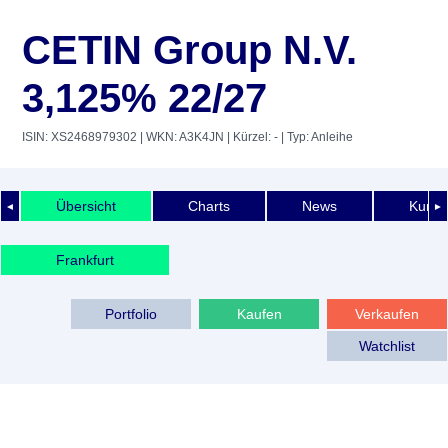
CETIN Group N.V.
3,125% 22/27
ISIN: XS2468979302
| WKN: A3K4JN
| Kürzel: -
| Typ: Anleihe
Übersicht
Charts
News
Kurshi
◄
►
Frankfurt
Portfolio
Kaufen
Verkaufen
Watchlist