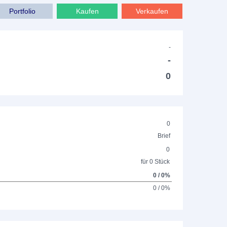
Portfolio
Kaufen
Verkaufen
-
-
0
0
Brief
0
für 0 Stück
0 / 0%
0 / 0%