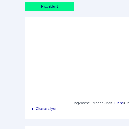
Frankfurt
Tag
Woche
1 Monat
6 Mon.
1 Jahr
3 J
► Chartanalyse