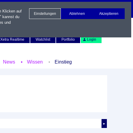
m Klicken auf
Einstellungen
Ablehnen
Akzeptieren
" kannst du
es und
Newsletter
Kontakt
English
Xetra Realtime
Watchlist
Portfolio
Login
News
Wissen
Einstieg
►