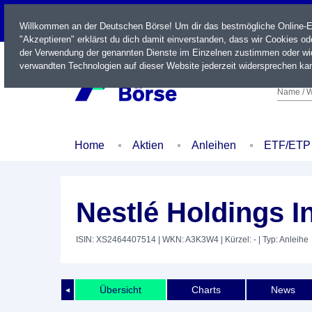
LIVE
Willkommen an der Deutschen Börse! Um dir das bestmögliche Online-Erl
"Akzeptieren" erklärst du dich damit einverstanden, dass wir Cookies o
der Verwendung der genannten Dienste im Einzelnen zustimmen oder wid
verwandten Technologien auf dieser Website jederzeit widersprechen kan
Name / W
Home
Aktien
Anleihen
ETF/ETP
Nestlé Holdings I
ISIN: XS2464407514
| WKN: A3K3W4
| Kürzel: -
| Typ: Anleihe
Übersicht
Charts
News
◄