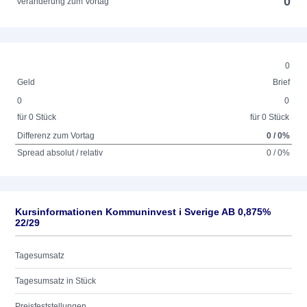
0
Veränderung zum Vortag
0
Geld
Brief
0
0
für 0 Stück
für 0 Stück
Differenz zum Vortag
0 / 0%
Spread absolut / relativ
0 / 0%
Kursinformationen Kommuninvest i Sverige AB 0,875%
22/29
Tagesumsatz
Tagesumsatz in Stück
Preisfeststellungen