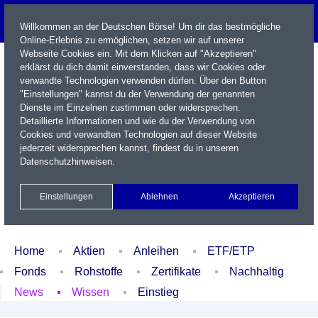
Willkommen an der Deutschen Börse! Um dir das bestmögliche
Online-Erlebnis zu ermöglichen, setzen wir auf unserer
Webseite Cookies ein. Mit dem Klicken auf "Akzeptieren"
erklärst du dich damit einverstanden, dass wir Cookies oder
verwandte Technologien verwenden dürfen. Über den Button
"Einstellungen" kannst du der Verwendung der genannten
Dienste im Einzelnen zustimmen oder widersprechen.
Detaillierte Informationen und wie du der Verwendung von
Cookies und verwandten Technologien auf dieser Website
Name / WKN / ISIN / Kürzel
jederzeit widersprechen kannst, findest du in unseren
Datenschutzhinweisen
.
Newsletter
Kontakt
English
Einstellungen
Ablehnen
Akzeptieren
Xetra Realtime
Watchlist
Portfolio
Login
Home
Aktien
Anleihen
ETF/ETP
Fonds
Rohstoffe
Zertifikate
Nachhaltig
News
Wissen
Einstieg