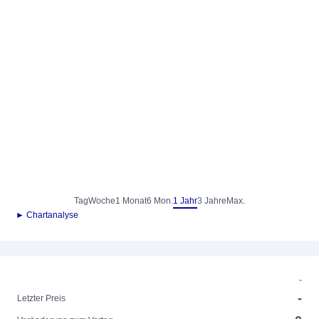
Tag
Woche
1 Monat
6 Mon.
1 Jahr
3 Jahre
Max.
► Chartanalyse
-
-
Letzter Preis