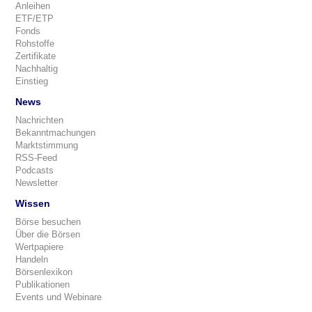
Anleihen
ETF/ETP
Fonds
Rohstoffe
Zertifikate
Nachhaltig
Einstieg
News
Nachrichten
Bekanntmachungen
Marktstimmung
RSS-Feed
Podcasts
Newsletter
Wissen
Börse besuchen
Über die Börsen
Wertpapiere
Handeln
Börsenlexikon
Publikationen
Events und Webinare