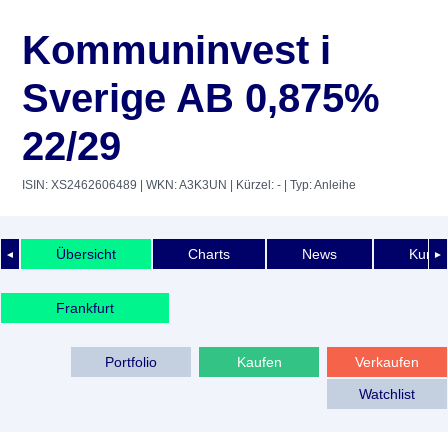
Kommuninvest i
Sverige AB 0,875%
22/29
ISIN: XS2462606489
| WKN: A3K3UN
| Kürzel: -
| Typ: Anleihe
Übersicht
Charts
News
Kurshi
◄
►
Frankfurt
Portfolio
Kaufen
Verkaufen
Watchlist